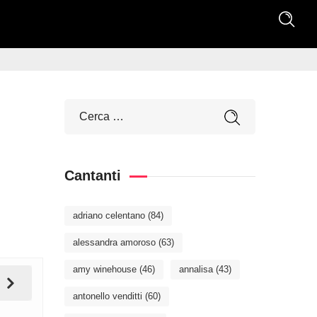
Cantanti
adriano celentano
(84)
alessandra amoroso
(63)
amy winehouse
(46)
annalisa
(43)
antonello venditti
(60)