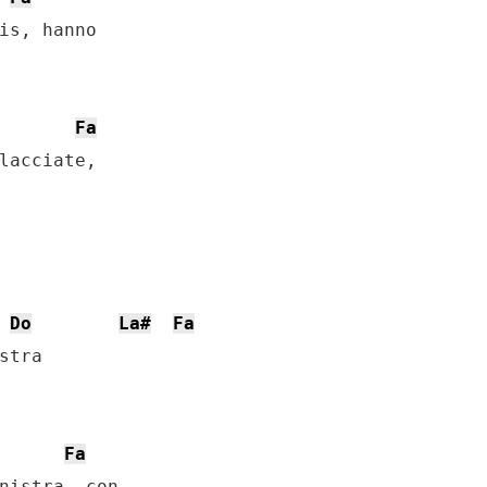
is, hanno 

Fa
lacciate, 

Do
La#
Fa
tra

Fa
nistra, con 
