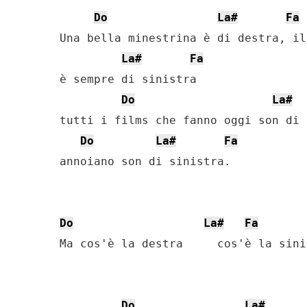
Do
La#
Fa
Una bella minestrina è di destra, il
La#
Fa
è sempre di sinistra

Do
La#
tutti i films che fanno oggi son di 
Do
La#
Fa
annoiano son di sinistra.

Do
La#
Fa
Ma cos'è la destra     cos'è la sinis
Do
La#