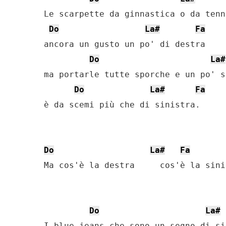
Le scarpette da ginnastica o da tenn
Do
La#
Fa
ancora un gusto un po' di destra

Do
La#
ma portarle tutte sporche e un po' s
Do
La#
Fa
è da scemi più che di sinistra.

Do
La#
Fa
Ma cos'è la destra     cos'è la sinis
Do
La#
I blue-jeans che sono un segno di si