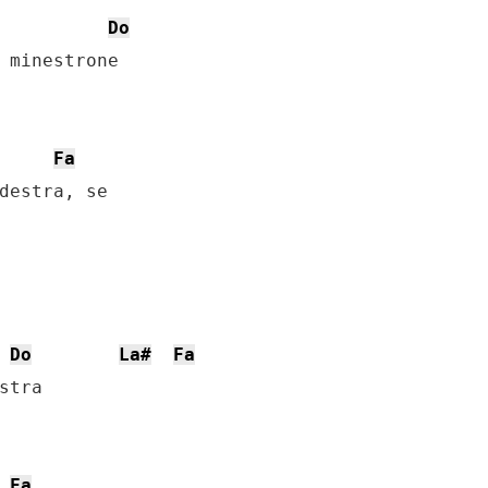
Do
 minestrone 

Fa
destra, se 

Do
La#
Fa
tra

Fa