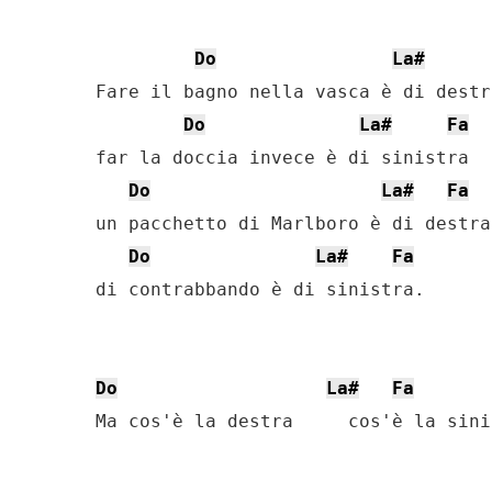
Do
La#
Fare il bagno nella vasca è di destra
Do
La#
Fa
far la doccia invece è di sinistra

Do
La#
Fa
un pacchetto di Marlboro è di destra

Do
La#
Fa
di contrabbando è di sinistra.

Do
La#
Fa
Ma cos'è la destra     cos'è la sinis