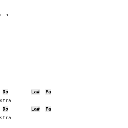
ia

Do
La#
Fa
Do
La#
Fa
tra
