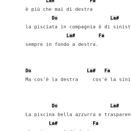
La#
Fa
è più che mai di destra

Do
La#
la pisciata in compagnia è di sinist
La#
Fa
sempre in fondo a destra.

Do
La#
Fa
Ma cos'è la destra     cos'è la sinis
Do
La#
La piscina bella azzurra e trasparen
La#
Fa