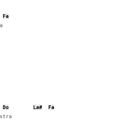
Fa


Do
La#
Fa
tra
