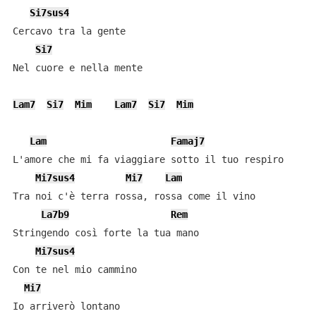
Si7sus4
Cercavo tra la gente

Si7
Nel cuore e nella mente

Lam7
Si7
Mim
Lam7
Si7
Mim
Lam
Famaj7
L'amore che mi fa viaggiare sotto il tuo respiro

Mi7sus4
Mi7
Lam
Tra noi c'è terra rossa, rossa come il vino

La7b9
Rem
Stringendo così forte la tua mano

Mi7sus4
Con te nel mio cammino

Mi7
Io arriverò lontano
