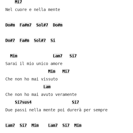
Mi7
Nel cuore e nella mente

Do#m
Fa#m7
Sol#7
Do#m
Do#7
Fa#m
Sol#7
Si
Mim
Lam7
Si7
Sarai il mio unico amore

Mim
Mi7
Che non ho mai vissuto

Lam
Che non ho mai avuto veramente

Si7sus4
Si7
Due passi nella mente poi durerà per sempre

Lam7
Si7
Mim
Lam7
Si7
Mim