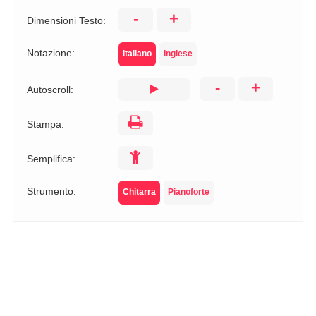
-
+
Dimensioni Testo:
Notazione:
Italiano
Inglese
-
+
Autoscroll:
Stampa:
Semplifica:
Strumento:
Chitarra
Pianoforte