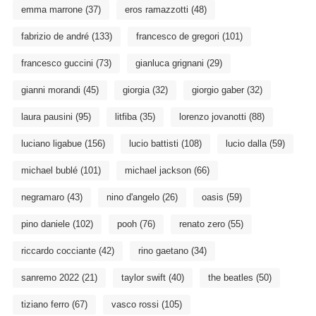
emma marrone
(37)
eros ramazzotti
(48)
fabrizio de andré
(133)
francesco de gregori
(101)
francesco guccini
(73)
gianluca grignani
(29)
gianni morandi
(45)
giorgia
(32)
giorgio gaber
(32)
laura pausini
(95)
litfiba
(35)
lorenzo jovanotti
(88)
luciano ligabue
(156)
lucio battisti
(108)
lucio dalla
(59)
michael bublé
(101)
michael jackson
(66)
negramaro
(43)
nino d'angelo
(26)
oasis
(59)
pino daniele
(102)
pooh
(76)
renato zero
(55)
riccardo cocciante
(42)
rino gaetano
(34)
sanremo 2022
(21)
taylor swift
(40)
the beatles
(50)
tiziano ferro
(67)
vasco rossi
(105)