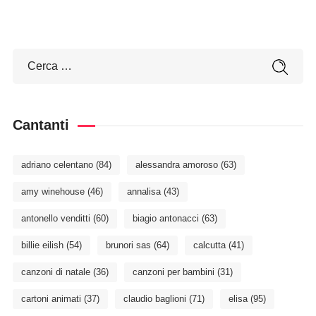
Cantanti
adriano celentano
(84)
alessandra amoroso
(63)
amy winehouse
(46)
annalisa
(43)
antonello venditti
(60)
biagio antonacci
(63)
billie eilish
(54)
brunori sas
(64)
calcutta
(41)
canzoni di natale
(36)
canzoni per bambini
(31)
cartoni animati
(37)
claudio baglioni
(71)
elisa
(95)