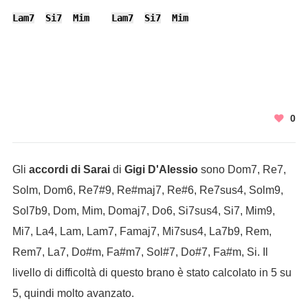
Lam7
Si7
Mim
Lam7
Si7
Mim
0
Gli
accordi di Sarai
di
Gigi D'Alessio
sono Dom7, Re7,
Solm, Dom6, Re7#9, Re#maj7, Re#6, Re7sus4, Solm9,
Sol7b9, Dom, Mim, Domaj7, Do6, Si7sus4, Si7, Mim9,
Mi7, La4, Lam, Lam7, Famaj7, Mi7sus4, La7b9, Rem,
Rem7, La7, Do#m, Fa#m7, Sol#7, Do#7, Fa#m, Si. Il
livello di difficoltà di questo brano è stato calcolato in 5 su
5, quindi molto avanzato.