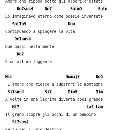
Amore che riposa sotto gli alberi d'estate

Re7sus4
Re7
Solm9
Solm
Lo immaginavo eterno come poesie inventate

Sol7b9
Dom
Continuando a spingere la vita

Re7sus4
Due passi nella mente

Re7
È un attimo fuggente

Mim
Domaj7
Do6
 L'amore che riesce a superare le montagne

Si7sus4
Si7
Mim9
Mim
A volte in una lacrima diventa così grande

Mi7
La4
Lam
Il grano scopre gli occhi di un bambino

Si7sus4
Se tu sei il mio destino
