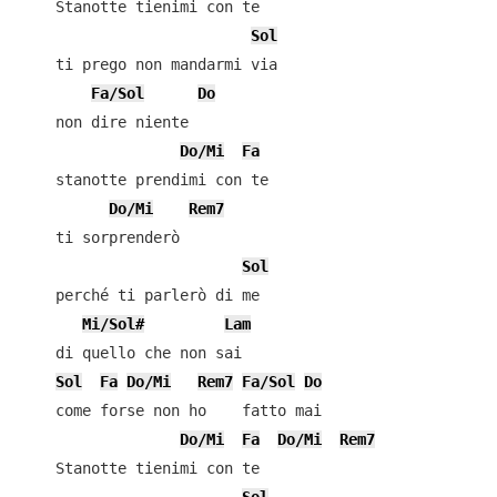
    Stanotte tienimi con te

Sol
    ti prego non mandarmi via

Fa/Sol
Do
    non dire niente

Do/Mi
Fa
    stanotte prendimi con te

Do/Mi
Rem7
    ti sorprenderò

Sol
    perché ti parlerò di me

Mi/Sol#
Lam
    di quello che non sai

Sol
Fa
Do/Mi
Rem7
Fa/Sol
Do
    come forse non ho    fatto mai

Do/Mi
Fa
Do/Mi
Rem7
    Stanotte tienimi con te
