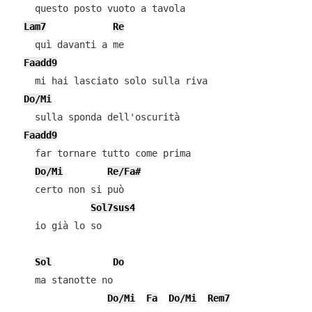
    questo posto vuoto a tavola

Lam7
Re
    quì davanti a me

Faadd9
    mi hai lasciato solo sulla riva

Do/Mi
    sulla sponda dell'oscurità

Faadd9
    far tornare tutto come prima

Do/Mi
Re/Fa#
    certo non si può

Sol7sus4
    io già lo so

Sol
Do
    ma stanotte no

Do/Mi
Fa
Do/Mi
Rem7