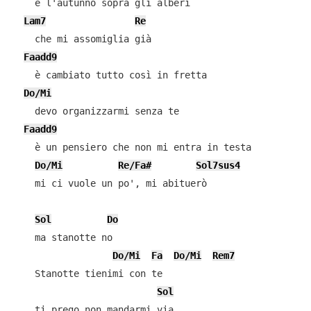
    e l'autunno sopra gli alberi

Lam7
Re
    che mi assomiglia già

Faadd9
    è cambiato tutto così in fretta

Do/Mi
    devo organizzarmi senza te

Faadd9
    è un pensiero che non mi entra in testa

Do/Mi
Re/Fa#
Sol7sus4
    mi ci vuole un po', mi abituerò

Sol
Do
    ma stanotte no

Do/Mi
Fa
Do/Mi
Rem7
    Stanotte tienimi con te

Sol
    ti prego non mandarmi via
