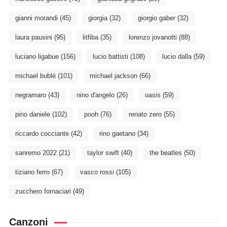
gianni morandi
(45)
giorgia
(32)
giorgio gaber
(32)
laura pausini
(95)
litfiba
(35)
lorenzo jovanotti
(88)
luciano ligabue
(156)
lucio battisti
(108)
lucio dalla
(59)
michael bublé
(101)
michael jackson
(66)
negramaro
(43)
nino d'angelo
(26)
oasis
(59)
pino daniele
(102)
pooh
(76)
renato zero
(55)
riccardo cocciante
(42)
rino gaetano
(34)
sanremo 2022
(21)
taylor swift
(40)
the beatles
(50)
tiziano ferro
(67)
vasco rossi
(105)
zucchero fornaciari
(49)
Canzoni