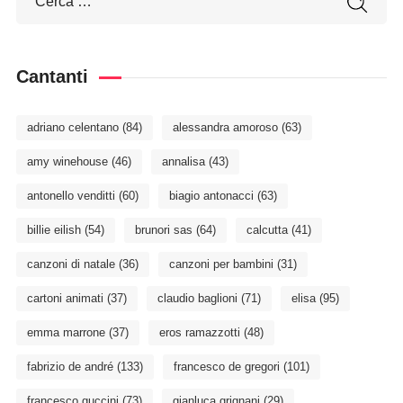
Cantanti
adriano celentano
(84)
alessandra amoroso
(63)
amy winehouse
(46)
annalisa
(43)
antonello venditti
(60)
biagio antonacci
(63)
billie eilish
(54)
brunori sas
(64)
calcutta
(41)
canzoni di natale
(36)
canzoni per bambini
(31)
cartoni animati
(37)
claudio baglioni
(71)
elisa
(95)
emma marrone
(37)
eros ramazzotti
(48)
fabrizio de andré
(133)
francesco de gregori
(101)
francesco guccini
(73)
gianluca grignani
(29)