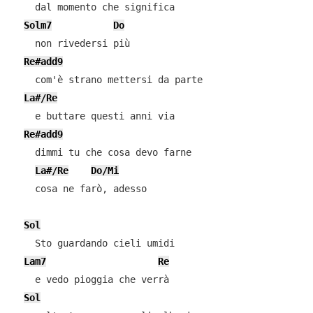
    dal momento che significa

Solm7
Do
    non rivedersi più

Re#add9
    com'è strano mettersi da parte

La#/Re
    e buttare questi anni via

Re#add9
    dimmi tu che cosa devo farne

La#/Re
Do/Mi
    cosa ne farò, adesso

Sol
    Sto guardando cieli umidi

Lam7
Re
    e vedo pioggia che verrà

Sol