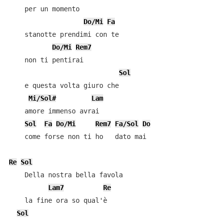
    per un momento

Do/Mi
Fa
    stanotte prendimi con te

Do/Mi
Rem7
    non ti pentirai

Sol
    e questa volta giuro che

Mi/Sol#
Lam
    amore immenso avrai

Sol
Fa
Do/Mi
Rem7
Fa/Sol
Do
    come forse non ti ho   dato mai

Re
Sol
    Della nostra bella favola

Lam7
Re
    la fine ora so qual'è

Sol