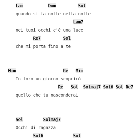
Lam
Dom
Sol
    quando si fa notte nella notte

Lam7
    nei tuoi occhi c'è una luce

Re7
Sol
    che mi porta fino a te

Mim
Re
Mim
    In loro un giorno scoprirò

Re
Sol
Solmaj7
Sol6
Sol
Re7
    quello che tu nasconderai

Sol
Solmaj7
    Occhi di ragazza

Sol6
Sol