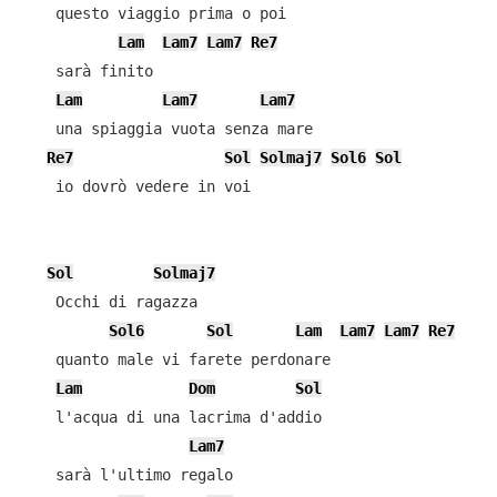
    questo viaggio prima o poi

Lam
Lam7
Lam7
Re7
    sarà finito

Lam
Lam7
Lam7
    una spiaggia vuota senza mare

Re7
Sol
Solmaj7
Sol6
Sol
    io dovrò vedere in voi

Sol
Solmaj7
    Occhi di ragazza

Sol6
Sol
Lam
Lam7
Lam7
Re7
    quanto male vi farete perdonare

Lam
Dom
Sol
    l'acqua di una lacrima d'addio

Lam7
    sarà l'ultimo regalo
