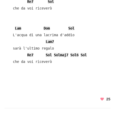
Re7
Sol
    che da voi riceverò

Lam
Dom
Sol
    L'acqua di una lacrima d'addio

Lam7
    sarà l'ultimo regalo

Re7
Sol
Solmaj7
Sol6
Sol
    che da voi riceverò

25