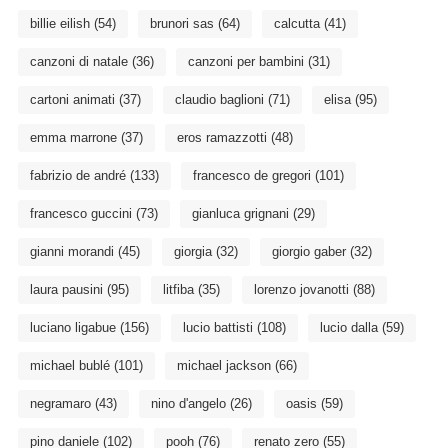
billie eilish
(54)
brunori sas
(64)
calcutta
(41)
canzoni di natale
(36)
canzoni per bambini
(31)
cartoni animati
(37)
claudio baglioni
(71)
elisa
(95)
emma marrone
(37)
eros ramazzotti
(48)
fabrizio de andré
(133)
francesco de gregori
(101)
francesco guccini
(73)
gianluca grignani
(29)
gianni morandi
(45)
giorgia
(32)
giorgio gaber
(32)
laura pausini
(95)
litfiba
(35)
lorenzo jovanotti
(88)
luciano ligabue
(156)
lucio battisti
(108)
lucio dalla
(59)
michael bublé
(101)
michael jackson
(66)
negramaro
(43)
nino d'angelo
(26)
oasis
(59)
pino daniele
(102)
pooh
(76)
renato zero
(55)