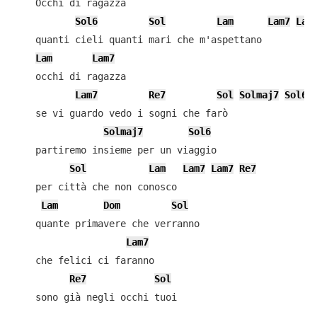
    Occhi di ragazza

Sol6
Sol
Lam
Lam7
Lam
    quanti cieli quanti mari che m'aspettano

Lam
Lam7
    occhi di ragazza

Lam7
Re7
Sol
Solmaj7
Sol6
    se vi guardo vedo i sogni che farò

Solmaj7
Sol6
    partiremo insieme per un viaggio

Sol
Lam
Lam7
Lam7
Re7
    per città che non conosco

Lam
Dom
Sol
    quante primavere che verranno

Lam7
    che felici ci faranno

Re7
Sol
    sono già negli occhi tuoi
