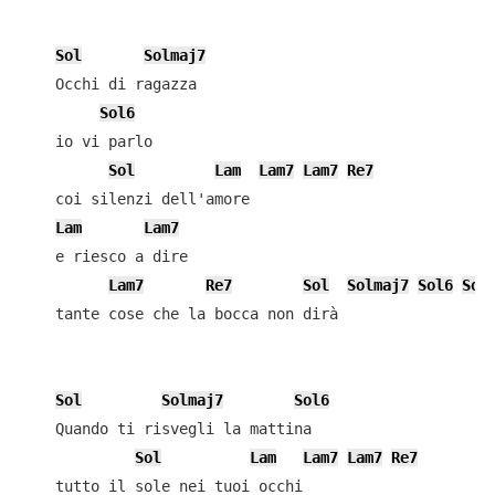
Sol
Solmaj7
    Occhi di ragazza

Sol6
    io vi parlo

Sol
Lam
Lam7
Lam7
Re7
    coi silenzi dell'amore

Lam
Lam7
    e riesco a dire

Lam7
Re7
Sol
Solmaj7
Sol6
Sol
    tante cose che la bocca non dirà

Sol
Solmaj7
Sol6
    Quando ti risvegli la mattina

Sol
Lam
Lam7
Lam7
Re7
    tutto il sole nei tuoi occhi
