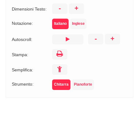
-
+
Dimensioni Testo:
Notazione:
Italiano
Inglese
-
+
Autoscroll:
Stampa:
Semplifica:
Strumento:
Chitarra
Pianoforte