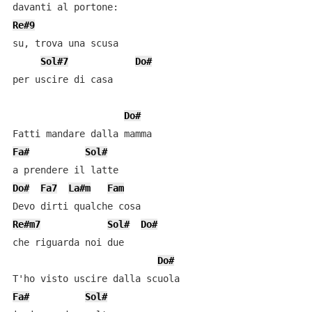
Re#9
su, trova una scusa

Sol#7
Do#
per uscire di casa

Do#
Fa#
Sol#
Do#
Fa7
La#m
Fam
Re#m7
Sol#
Do#
che riguarda noi due

Do#
Fa#
Sol#