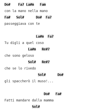
Do#
Fa7
La#m
Fam
Fa#
Sol#
Do#
Fa7
passeggiava con te

La#m
Fa7
Tu digli a quel coso

La#m
Re#7
che sono geloso

Sol#
Re#7
che se lo rivedo

Sol#
Do#
gli spaccherò il muso!...

Do#
Fa#
Fatti mandare dalla mamma

Sol#