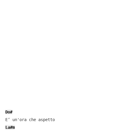
Do#
La#m