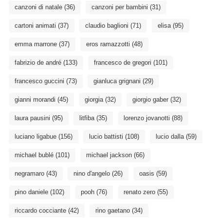
canzoni di natale
(36)
canzoni per bambini
(31)
cartoni animati
(37)
claudio baglioni
(71)
elisa
(95)
emma marrone
(37)
eros ramazzotti
(48)
fabrizio de andré
(133)
francesco de gregori
(101)
francesco guccini
(73)
gianluca grignani
(29)
gianni morandi
(45)
giorgia
(32)
giorgio gaber
(32)
laura pausini
(95)
litfiba
(35)
lorenzo jovanotti
(88)
luciano ligabue
(156)
lucio battisti
(108)
lucio dalla
(59)
michael bublé
(101)
michael jackson
(66)
negramaro
(43)
nino d'angelo
(26)
oasis
(59)
pino daniele
(102)
pooh
(76)
renato zero
(55)
riccardo cocciante
(42)
rino gaetano
(34)