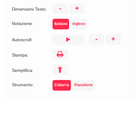
-
+
Dimensioni Testo:
Notazione:
Italiano
Inglese
-
+
Autoscroll:
Stampa:
Semplifica:
Strumento:
Chitarra
Pianoforte