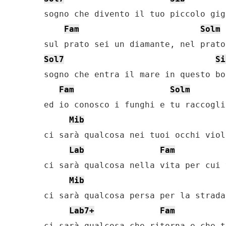
sogno che divento il tuo piccolo giga
Fam
Solm
Sol7
Si
sogno che entra il mare in questo bo
Fam
Solm
ed io conosco i funghi e tu raccogli
Mib
ci sarà qualcosa nei tuoi occhi viola
Lab
Fam
ci sarà qualcosa nella vita per cui 
Mib
ci sarà qualcosa persa per la strada

Lab7+
Fam
ci sarà qualcosa che ritorna e che t