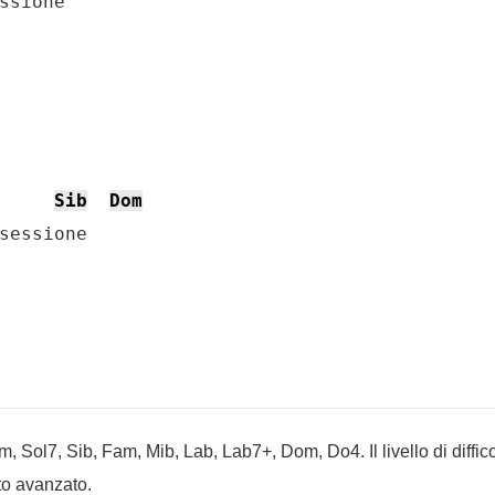
ssione

Sib
Dom
 Sol7, Sib, Fam, Mib, Lab, Lab7+, Dom, Do4. Il livello di diffico
to avanzato.