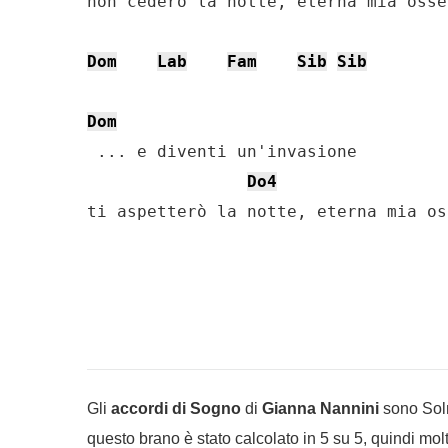
non cederò la notte, eterna mia osse
Dom
Lab
Fam
Sib
Sib
Dom
 ... e diventi un'invasione

Do4
Gli
accordi di Sogno
di
Gianna Nannini
sono Solm,
questo brano è stato calcolato in 5 su 5, quindi mol