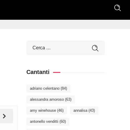
Cantanti
adriano celentano
(84)
alessandra amoroso
(63)
amy winehouse
(46)
annalisa
(43)
antonello venditti
(60)