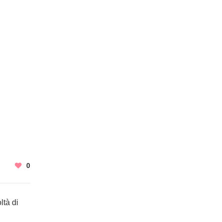
0
ltà di