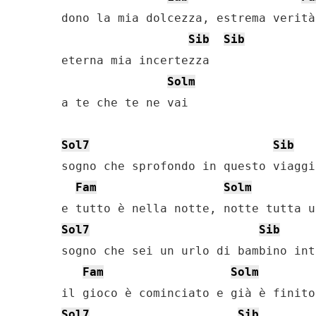
dono la mia dolcezza, estrema verità,
Sib
Sib
eterna mia incertezza

Solm
a te che te ne vai

Sol7
Sib
sogno che sprofondo in questo viaggi
Fam
Solm
Sol7
Sib
sogno che sei un urlo di bambino int
Fam
Solm
Sol7
Sib