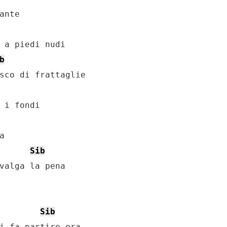
nte

b
sco di frattaglie

 i fondi



Sib
valga la pena

Sib
i fa partire ora
