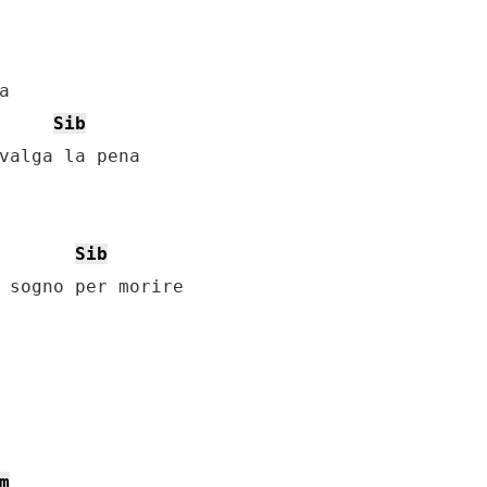


Sib
valga la pena

Sib
 sogno per morire

m