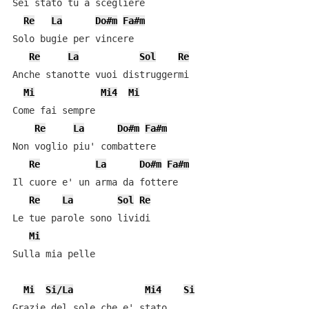
Sei stato tu a scegliere

Re
La
Do#m
Fa#m
Solo bugie per vincere

Re
La
Sol
Re
Anche stanotte vuoi distruggermi

Mi
Mi4
Mi
Come fai sempre

Re
La
Do#m
Fa#m
Non voglio piu' combattere

Re
La
Do#m
Fa#m
Il cuore e' un arma da fottere

Re
La
Sol
Re
Le tue parole sono lividi

Mi
Sulla mia pelle

Mi
Si/La
Mi4
Si
Grazie del sole che e' stato
