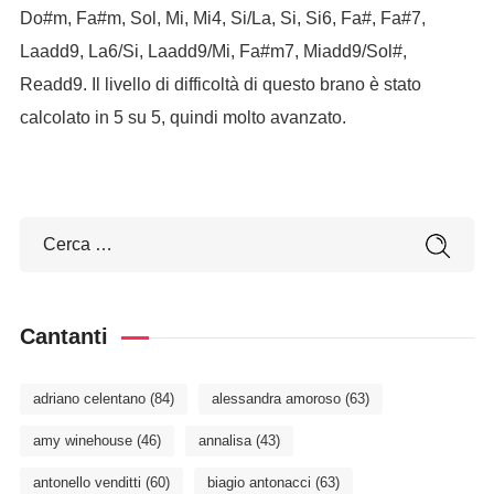
Do#m, Fa#m, Sol, Mi, Mi4, Si/La, Si, Si6, Fa#, Fa#7,
Laadd9, La6/Si, Laadd9/Mi, Fa#m7, Miadd9/Sol#,
Readd9. Il livello di difficoltà di questo brano è stato
calcolato in 5 su 5, quindi molto avanzato.
Cantanti
adriano celentano
(84)
alessandra amoroso
(63)
amy winehouse
(46)
annalisa
(43)
antonello venditti
(60)
biagio antonacci
(63)