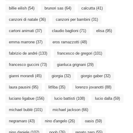
billie eilish
(54)
brunori sas
(64)
calcutta
(41)
canzoni di natale
(36)
canzoni per bambini
(31)
cartoni animati
(37)
claudio baglioni
(71)
elisa
(95)
emma marrone
(37)
eros ramazzotti
(48)
fabrizio de andré
(133)
francesco de gregori
(101)
francesco guccini
(73)
gianluca grignani
(29)
gianni morandi
(45)
giorgia
(32)
giorgio gaber
(32)
laura pausini
(95)
litfiba
(35)
lorenzo jovanotti
(88)
luciano ligabue
(156)
lucio battisti
(108)
lucio dalla
(59)
michael bublé
(101)
michael jackson
(66)
negramaro
(43)
nino d'angelo
(26)
oasis
(59)
pino daniele
(102)
pooh
(76)
renato zero
(55)