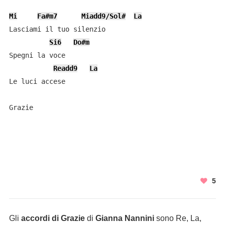
Mi
Fa#m7
Miadd9/Sol#
La
Lasciami il tuo silenzio

Si6
Do#m
Spegni la voce

Readd9
La
Le luci accese

Grazie

5
Gli
accordi di Grazie
di
Gianna Nannini
sono Re, La,