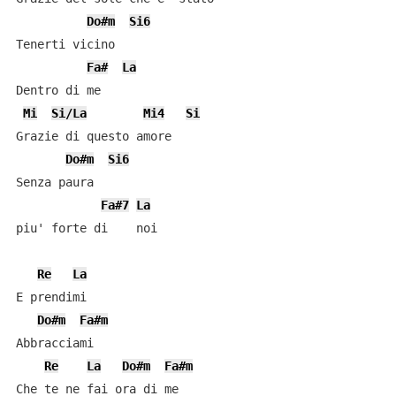
Do#m
Si6
Tenerti vicino

Fa#
La
Dentro di me

Mi
Si/La
Mi4
Si
Grazie di questo amore

Do#m
Si6
Senza paura

Fa#7
La
piu' forte di    noi

Re
La
E prendimi

Do#m
Fa#m
Abbracciami

Re
La
Do#m
Fa#m
Che te ne fai ora di me
