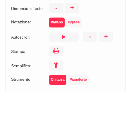
-
+
Dimensioni Testo:
Notazione:
Italiano
Inglese
-
+
Autoscroll:
Stampa:
Semplifica:
Strumento:
Chitarra
Pianoforte