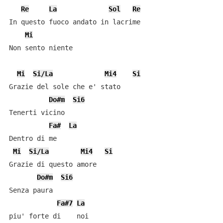
Re
La
Sol
Re
In questo fuoco andato in lacrime

Mi
Non sento niente

Mi
Si/La
Mi4
Si
Grazie del sole che e' stato

Do#m
Si6
Tenerti vicino

Fa#
La
Dentro di me

Mi
Si/La
Mi4
Si
Grazie di questo amore

Do#m
Si6
Senza paura

Fa#7
La
piu' forte di    noi
