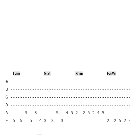
 | 
Lam
Sol
Sim
Fa#m
e|----------------------------------------------------
B|----------------------------------------------------
G|----------------------------------------------------
D|----------------------------------------------------
A|------3---3--------5---4-5-2--2-5-2-4-5-------------
E|-5--5---5---4-3--3---3------------------2--2-5-2-3-4