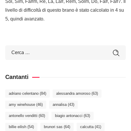
Sol, Sim, Fa#m, Re, La, La#, Rem, Solm, Do, Fa#, Fa#7. Il
livello di difficoltà di questo brano è stato calcolato in 4 su
5, quindi avanzato.
Cantanti
adriano celentano
(84)
alessandra amoroso
(63)
amy winehouse
(46)
annalisa
(43)
antonello venditti
(60)
biagio antonacci
(63)
billie eilish
(54)
brunori sas
(64)
calcutta
(41)