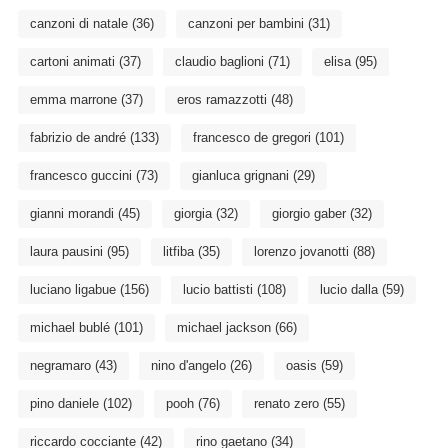
canzoni di natale
(36)
canzoni per bambini
(31)
cartoni animati
(37)
claudio baglioni
(71)
elisa
(95)
emma marrone
(37)
eros ramazzotti
(48)
fabrizio de andré
(133)
francesco de gregori
(101)
francesco guccini
(73)
gianluca grignani
(29)
gianni morandi
(45)
giorgia
(32)
giorgio gaber
(32)
laura pausini
(95)
litfiba
(35)
lorenzo jovanotti
(88)
luciano ligabue
(156)
lucio battisti
(108)
lucio dalla
(59)
michael bublé
(101)
michael jackson
(66)
negramaro
(43)
nino d'angelo
(26)
oasis
(59)
pino daniele
(102)
pooh
(76)
renato zero
(55)
riccardo cocciante
(42)
rino gaetano
(34)