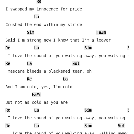
Re
I swapped my innocence for pride

La
Crushed the end within my stride

Sim
Fa#m
Re
La
Sim
So
Re
La
Sol
 Mascara bleeds a blackened tear, oh

Re
La
And I am cold, yes, I'm cold

Fa#m
Re
La
Sim
So
Re
La
Sim
Sol
 I love the sound of you walking away, walking away, y