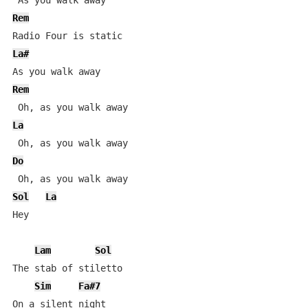
Rem
La#
Rem
La
Do
Sol
La
Hey

Lam
Sol
The stab of stiletto

Sim
Fa#7