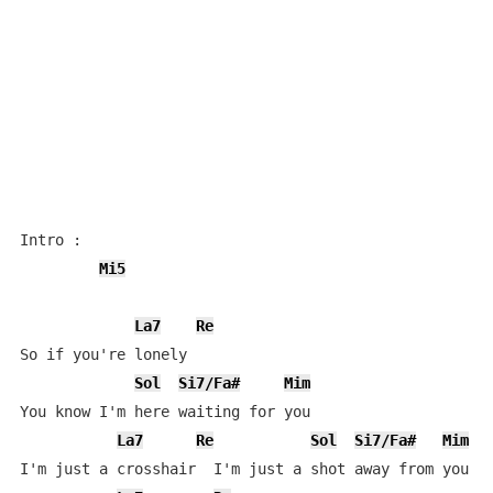
Intro :

Mi5
La7
Re
So if you're lonely

Sol
Si7/Fa#
Mim
You know I'm here waiting for you

La7
Re
Sol
Si7/Fa#
Mim
I'm just a crosshair  I'm just a shot away from you
