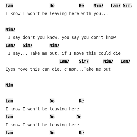
Lam
Do
Re
Mim7
Lam7
Sim7
I know I won't be leaving here with you...

Mim7
Lam7
Sim7
Mim7
 I say... Take me out, if I move this could die

Lam7
Sim7
Mim7
Lam7
S
Eyes move this can die, c'mon...Take me out

Mim
Lam
Do
Re
Lam
Do
Re
Lam
Do
Re