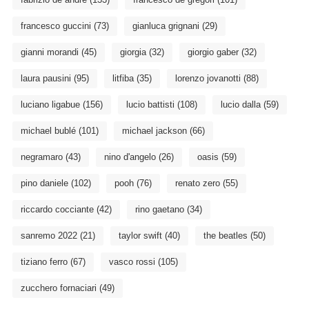
francesco guccini
(73)
gianluca grignani
(29)
gianni morandi
(45)
giorgia
(32)
giorgio gaber
(32)
laura pausini
(95)
litfiba
(35)
lorenzo jovanotti
(88)
luciano ligabue
(156)
lucio battisti
(108)
lucio dalla
(59)
michael bublé
(101)
michael jackson
(66)
negramaro
(43)
nino d'angelo
(26)
oasis
(59)
pino daniele
(102)
pooh
(76)
renato zero
(55)
riccardo cocciante
(42)
rino gaetano
(34)
sanremo 2022
(21)
taylor swift
(40)
the beatles
(50)
tiziano ferro
(67)
vasco rossi
(105)
zucchero fornaciari
(49)