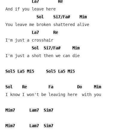
La7
Re
And if you leave here

Sol
Si7/Fa#
Mim
You leave me broken shattered alive

La7
Re
I'm just a crosshair

Sol
Si7/Fa#
Mim
I'm just a shot then we can die

Sol5
La5
Mi5
Sol5
La5
Mi5
Sol
Re
Fa
Do
Mim
I know I won't be leaving here  with you

Mim7
Lam7
Sim7
Mim7
Lam7
Sim7