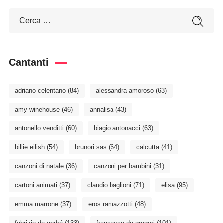
Cantanti
adriano celentano
(84)
alessandra amoroso
(63)
amy winehouse
(46)
annalisa
(43)
antonello venditti
(60)
biagio antonacci
(63)
billie eilish
(54)
brunori sas
(64)
calcutta
(41)
canzoni di natale
(36)
canzoni per bambini
(31)
cartoni animati
(37)
claudio baglioni
(71)
elisa
(95)
emma marrone
(37)
eros ramazzotti
(48)
fabrizio de andré
(133)
francesco de gregori
(101)