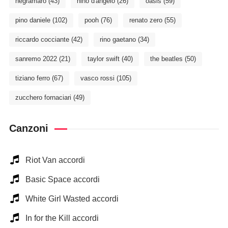
negramaro
(43)
nino d'angelo
(26)
oasis
(59)
pino daniele
(102)
pooh
(76)
renato zero
(55)
riccardo cocciante
(42)
rino gaetano
(34)
sanremo 2022
(21)
taylor swift
(40)
the beatles
(50)
tiziano ferro
(67)
vasco rossi
(105)
zucchero fornaciari
(49)
Canzoni
Riot Van accordi
Basic Space accordi
White Girl Wasted accordi
In for the Kill accordi