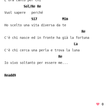
E ora canto per chi

Sol/Re
Re
Vuol sapere   perché

Si7
Mim
Ho scelto una vita diversa da te

Re
C'è chi nasce ed in fronte ha già la fortuna

La
C'è chi cerca una perla e trova la luna

Re
Io vivo soltanto per essere me...

Readd9
0