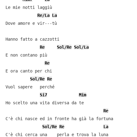
Le mie notti laggiù

Re/La
La
Dove amore e vir---tù

Hanno fatto a cazzotti

Re
Sol/Re
Sol/La
E non contano più

Re
E ora canto per chi

Sol/Re
Re
Vuol sapere   perché

Si7
Mim
Ho scelto una vita diversa da te

Re
C'è chi nasce ed in fronte ha già la fortuna

Sol/Re
Re
La
C'è chi cerca una    perla e trova la luna
