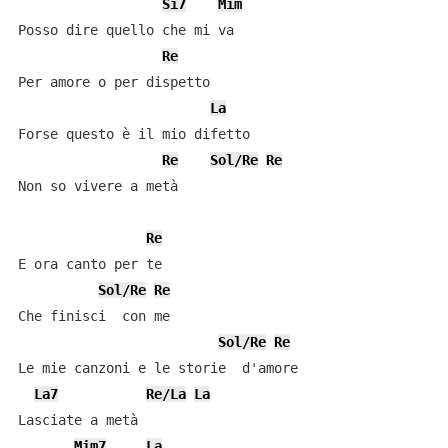
Si7
Mim
Posso dire quello che mi va

Re
Per amore o per dispetto

La
Forse questo è il mio difetto

Re
Sol/Re
Re
Non so vivere a metà

Re
E ora canto per te

Sol/Re
Re
Che finisci  con me

Sol/Re
Re
Le mie canzoni e le storie  d'amore

La7
Re/La
La
Lasciate a metà

Mim7
La