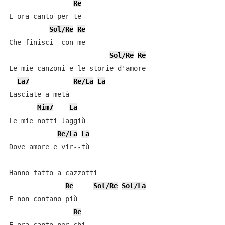
Re
E ora canto per te

Sol/Re
Re
Che finisci  con me

Sol/Re
Re
Le mie canzoni e le storie d'amore

La7
Re/La
La
Lasciate a metà

Mim7
La
Le mie notti laggiù

Re/La
La
Dove amore e vir--tù

Hanno fatto a cazzotti

Re
Sol/Re
Sol/La
E non contano più

Re