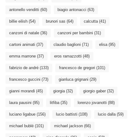
antonello venditti
(60)
biagio antonacci
(63)
billie eilish
(54)
brunori sas
(64)
calcutta
(41)
canzoni di natale
(36)
canzoni per bambini
(31)
cartoni animati
(37)
claudio baglioni
(71)
elisa
(95)
emma marrone
(37)
eros ramazzotti
(48)
fabrizio de andré
(133)
francesco de gregori
(101)
francesco guccini
(73)
gianluca grignani
(29)
gianni morandi
(45)
giorgia
(32)
giorgio gaber
(32)
laura pausini
(95)
litfiba
(35)
lorenzo jovanotti
(88)
luciano ligabue
(156)
lucio battisti
(108)
lucio dalla
(59)
michael bublé
(101)
michael jackson
(66)