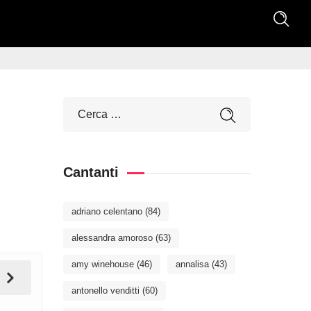
Cantanti
adriano celentano
(84)
alessandra amoroso
(63)
amy winehouse
(46)
annalisa
(43)
antonello venditti
(60)