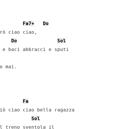
Fa7+
Do
rò ciao ciao,

Do
Sol
 e baci abbracci e sputi

o mai.

Fa
iò ciao ciao bella ragazza

Sol
l treno sventola il
