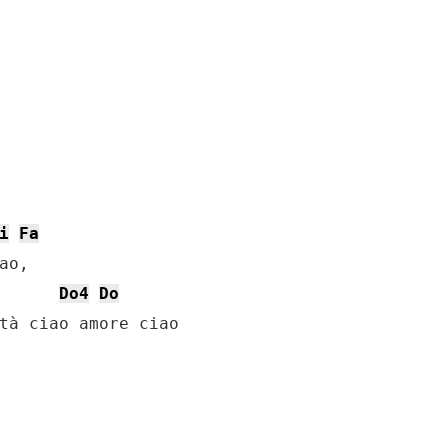
i
Fa
o,

Do4
Do
tà ciao amore ciao
