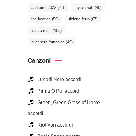
sanremo 2022
(21)
taylor swift
(40)
the beatles
(50)
tiziano ferro
(67)
vasco rossi
(105)
zucchero fornaciari
(49)
Canzoni
Lunedì Nero accordi
Prima O Poi accordi
Green, Green Grass of Home
accordi
Riot Van accordi