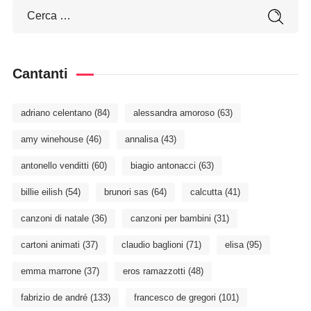
Cantanti
adriano celentano
(84)
alessandra amoroso
(63)
amy winehouse
(46)
annalisa
(43)
antonello venditti
(60)
biagio antonacci
(63)
billie eilish
(54)
brunori sas
(64)
calcutta
(41)
canzoni di natale
(36)
canzoni per bambini
(31)
cartoni animati
(37)
claudio baglioni
(71)
elisa
(95)
emma marrone
(37)
eros ramazzotti
(48)
fabrizio de andré
(133)
francesco de gregori
(101)