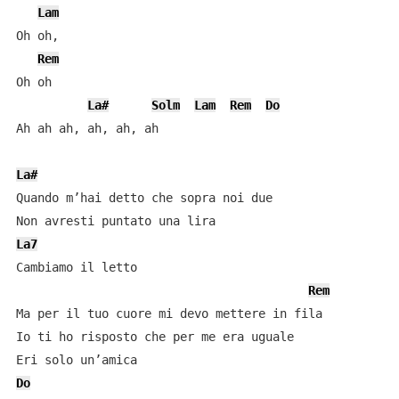
Lam
Oh oh,

Rem
Oh oh

La#
Solm
Lam
Rem
Do
Ah ah ah, ah, ah, ah

La#
Quando m’hai detto che sopra noi due

La7
Cambiamo il letto

Rem
Ma per il tuo cuore mi devo mettere in fila

Io ti ho risposto che per me era uguale

Do