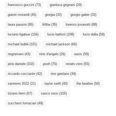
francesco guccini
(73)
gianluca grignani
(29)
gianni morandi
(45)
giorgia
(32)
giorgio gaber
(32)
laura pausini
(95)
litfiba
(35)
lorenzo jovanotti
(88)
luciano ligabue
(156)
lucio battisti
(108)
lucio dalla
(59)
michael bublé
(101)
michael jackson
(66)
negramaro
(43)
nino d'angelo
(26)
oasis
(59)
pino daniele
(102)
pooh
(76)
renato zero
(55)
riccardo cocciante
(42)
rino gaetano
(34)
sanremo 2022
(21)
taylor swift
(40)
the beatles
(50)
tiziano ferro
(67)
vasco rossi
(105)
zucchero fornaciari
(49)