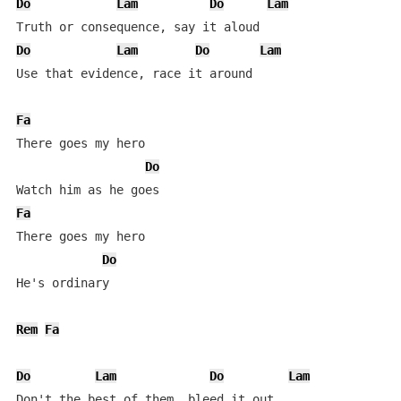
Do
Lam
Do
Lam
Do
Lam
Do
Lam
Use that evidence, race it around

Fa
There goes my hero

Do
Fa
There goes my hero

Do
He's ordinary

Rem
Fa
Do
Lam
Do
Lam