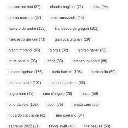
cartoni animati
(37)
claudio baglioni
(71)
elisa
(95)
emma marrone
(37)
eros ramazzotti
(48)
fabrizio de andré
(133)
francesco de gregori
(101)
francesco guccini
(73)
gianluca grignani
(29)
gianni morandi
(45)
giorgia
(32)
giorgio gaber
(32)
laura pausini
(95)
litfiba
(35)
lorenzo jovanotti
(88)
luciano ligabue
(156)
lucio battisti
(108)
lucio dalla
(59)
michael bublé
(101)
michael jackson
(66)
negramaro
(43)
nino d'angelo
(26)
oasis
(59)
pino daniele
(102)
pooh
(76)
renato zero
(55)
riccardo cocciante
(42)
rino gaetano
(34)
sanremo 2022
(21)
taylor swift
(40)
the beatles
(50)