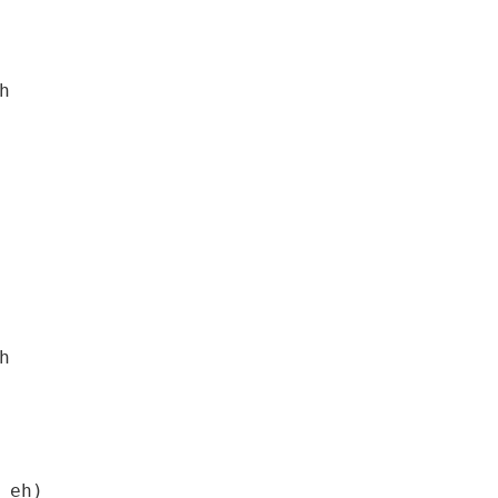




eh)
