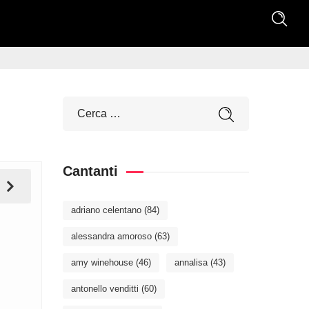
Cantanti
adriano celentano
(84)
alessandra amoroso
(63)
amy winehouse
(46)
annalisa
(43)
antonello venditti
(60)