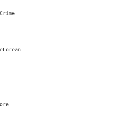
Crime

eLorean

re
