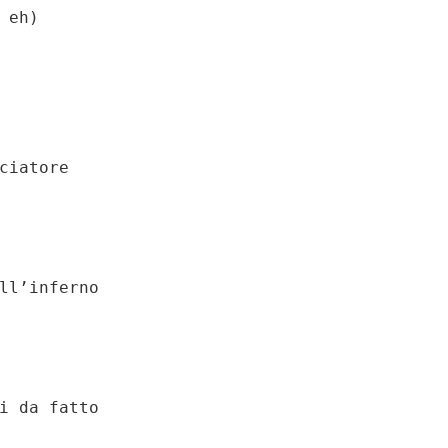
eh)

ciatore

ll’inferno

i da fatto
