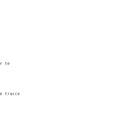
 te

e tracce
