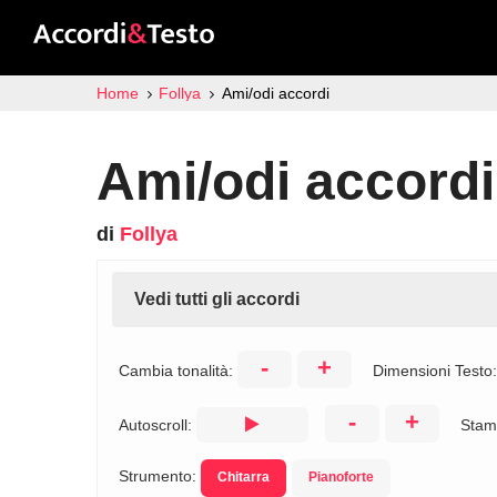
Home
Follya
Ami/odi accordi
Ami/odi accordi
di
Follya
Vedi tutti gli accordi
-
+
Cambia tonalità:
Dimensioni Testo
-
+
Autoscroll:
Stam
Strumento:
Chitarra
Pianoforte