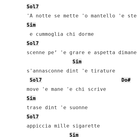
Sol7
Sim
Sol7
scenne pe’ 'e grare e aspetta dimane

Sim
s'annasconne dint 'e tirature

Sol7
Do#
Sim
Sol7
appiccia mille sigarette

Sim