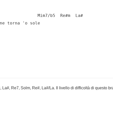
               Mim7/b5  Re#m  La#

ne torna 'o sole

La#, Re7, Solm, Re#, La#/La. Il livello di difficoltà di questo b