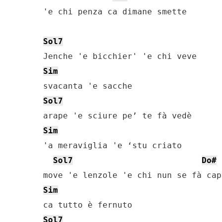
'e chi penza ca dimane smette

Sol7
Sim
Sol7
Sim
'a meraviglia 'e ‘stu criato

Sol7
Do#
Sim
Sol7