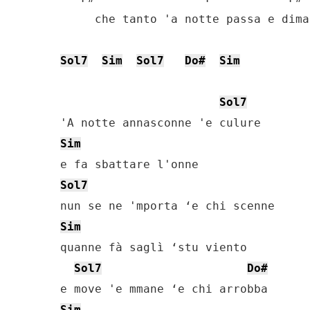
     che tanto 'a notte passa e dima
Sol7
Sim
Sol7
Do#
Sim
Sol7
Sim
Sol7
Sim
quanne fà saglì ‘stu viento

Sol7
Do#
Sim