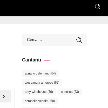
Cantanti
adriano celentano
(84)
alessandra amoroso
(63)
amy winehouse
(46)
annalisa
(43)
antonello venditti
(60)