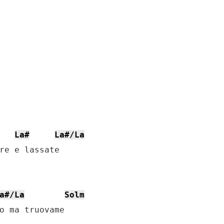
La#
La#/La
re e lassate 

a#/La
Solm
o ma truovame
