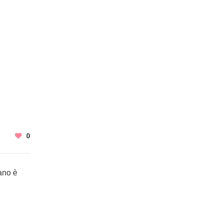
0
rano è