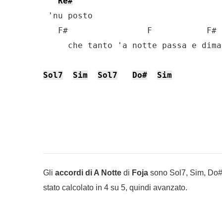
Re#
 'nu posto

   F#                F           F# 
     che tanto 'a notte passa e dima
Sol7
Sim
Sol7
Do#
Sim
Gli
accordi di A Notte
di
Foja
sono Sol7, Sim, Do#, 
stato calcolato in 4 su 5, quindi avanzato.