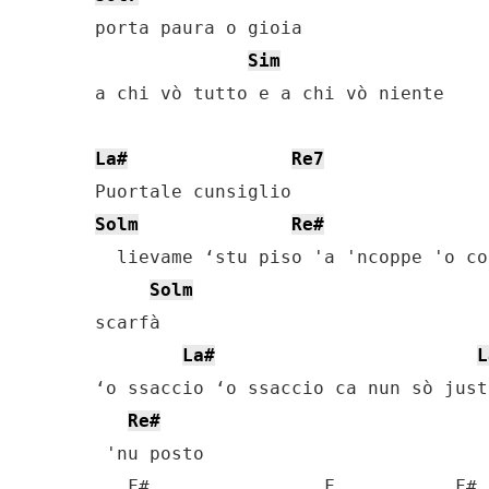
porta paura o gioia 

Sim
a chi vò tutto e a chi vò niente

La#
Re7
Solm
Re#
  lievame ‘stu piso 'a 'ncoppe 'o co
Solm
scarfà

La#
L
‘o ssaccio ‘o ssaccio ca nun sò just
Re#
 'nu posto

   F#                F           F# 