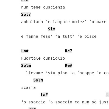
Sol7
abballano 'e lampare mmiez' 'o mare 

Sim
e fanne fess' 'a tutt' 'e pisce

La#
Re7
Solm
Re#
  lievame ‘stu piso 'a 'ncoppe 'o co
Solm
scarfà

La#
L
‘o ssaccio ‘o ssaccio ca nun sò just