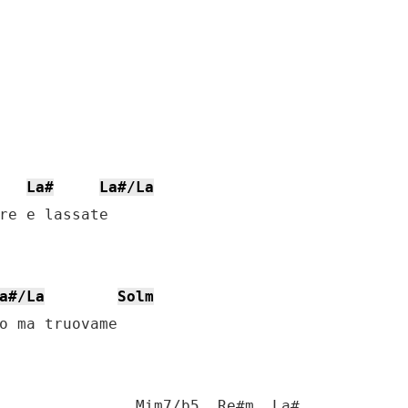
La#
La#/La
re e lassate 

a#/La
Solm
o ma truovame

               Mim7/b5  Re#m  La#
