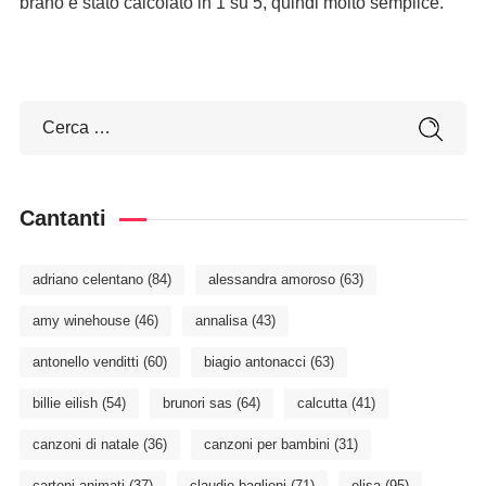
brano è stato calcolato in 1 su 5, quindi molto semplice.
Cantanti
adriano celentano
(84)
alessandra amoroso
(63)
amy winehouse
(46)
annalisa
(43)
antonello venditti
(60)
biagio antonacci
(63)
billie eilish
(54)
brunori sas
(64)
calcutta
(41)
canzoni di natale
(36)
canzoni per bambini
(31)
cartoni animati
(37)
claudio baglioni
(71)
elisa
(95)