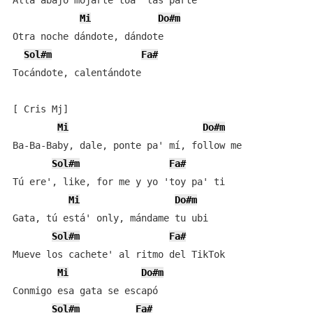
Allá abajo mojarte toa' las parte'

Mi
Do#m
Otra noche dándote, dándote

Sol#m
Fa#
Tocándote, calentándote

[ Cris Mj]

Mi
Do#m
Ba-Ba-Baby, dale, ponte pa' mí, follow me

Sol#m
Fa#
Tú ere', like, for me y yo 'toy pa' ti

Mi
Do#m
Gata, tú está' only, mándame tu ubi

Sol#m
Fa#
Mueve los cachete' al ritmo del TikTok

Mi
Do#m
Conmigo esa gata se escapó

Sol#m
Fa#