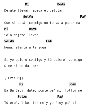
Mi
Do#m
Déjate llevar, apaga el celular

Sol#m
Fa#
Mi
Do#m
Sol#m
Fa#
Nena, atenta a la jugá'

Si yo quiero contigo y tú quiere' conmigo

Dime si se da, brr

[ Cris Mj]

Mi
Do#m
Ba-Ba-Baby, dale, ponte pa' mí, follow me

Sol#m
Fa#
Tú ere', like, for me y yo 'toy pa' ti
