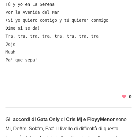
Tú y yo en La Serena

Por la Avenida del Mar

(Si yo quiero contigo y tú quiere' conmigo

Dime si se da)

Tra, tra, tra, tra, tra, tra, tra, tra

Jaja

Muah

Pa' que sepa'
0
Gli
accordi di Gata Only
di
Cris Mj e FloyyMenor
sono
Mi, Do#m, Sol#m, Fa#. Il livello di difficoltà di questo