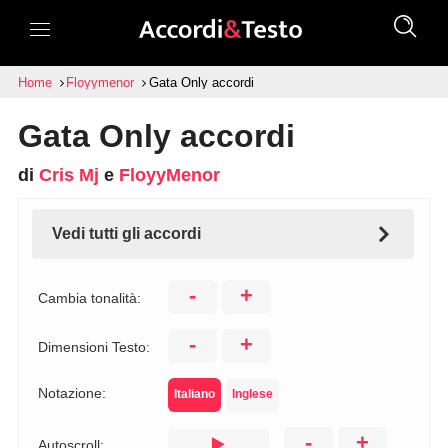
Home
Floyymenor
Gata Only accordi
Gata Only accordi
di
Cris Mj
e
FloyyMenor
Vedi tutti gli accordi
-
+
Cambia tonalità:
-
+
Dimensioni Testo:
Notazione:
Italiano
Inglese
-
+
Autoscroll: