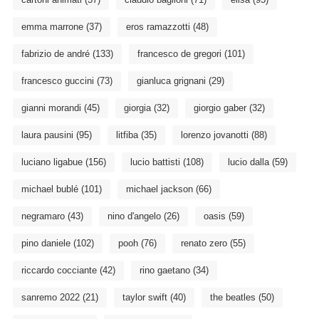
emma marrone
(37)
eros ramazzotti
(48)
fabrizio de andré
(133)
francesco de gregori
(101)
francesco guccini
(73)
gianluca grignani
(29)
gianni morandi
(45)
giorgia
(32)
giorgio gaber
(32)
laura pausini
(95)
litfiba
(35)
lorenzo jovanotti
(88)
luciano ligabue
(156)
lucio battisti
(108)
lucio dalla
(59)
michael bublé
(101)
michael jackson
(66)
negramaro
(43)
nino d'angelo
(26)
oasis
(59)
pino daniele
(102)
pooh
(76)
renato zero
(55)
riccardo cocciante
(42)
rino gaetano
(34)
sanremo 2022
(21)
taylor swift
(40)
the beatles
(50)