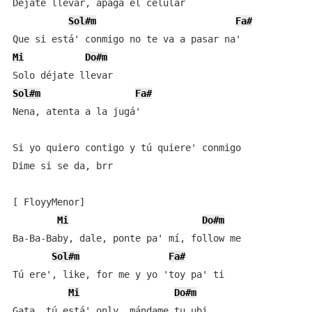
Déjate llevar, apaga el celular

Sol#m
Fa#
Mi
Do#m
Sol#m
Fa#
Nena, atenta a la jugá'

Si yo quiero contigo y tú quiere' conmigo

Dime si se da, brr

[ FloyyMenor]

Mi
Do#m
Ba-Ba-Baby, dale, ponte pa' mí, follow me

Sol#m
Fa#
Tú ere', like, for me y yo 'toy pa' ti

Mi
Do#m
Gata, tú está' only, mándame tu ubi
