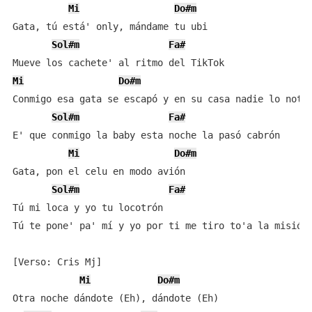
Mi
Do#m
Gata, tú está' only, mándame tu ubi

Sol#m
Fa#
Mi
Do#m
Conmigo esa gata se escapó y en su casa nadie lo notó

Sol#m
Fa#
E' que conmigo la baby esta noche la pasó cabrón

Mi
Do#m
Gata, pon el celu en modo avión

Sol#m
Fa#
Tú mi loca y yo tu locotrón

Tú te pone' pa' mí y yo por ti me tiro to'a la misión

[Verso: Cris Mj]

Mi
Do#m
Otra noche dándote (Eh), dándote (Eh)
