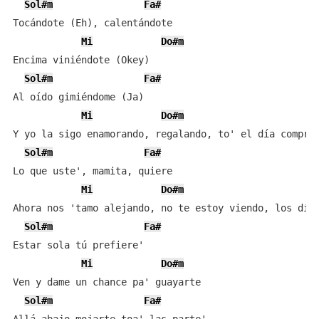
Sol#m
Fa#
Tocándote (Eh), calentándote

Mi
Do#m
Encima viniéndote (Okey)

Sol#m
Fa#
Al oído gimiéndome (Ja)

Mi
Do#m
Y yo la sigo enamorando, regalando, to' el día compran
Sol#m
Fa#
Lo que uste', mamita, quiere

Mi
Do#m
Ahora nos 'tamo alejando, no te estoy viendo, los día'
Sol#m
Fa#
Estar sola tú prefiere'

Mi
Do#m
Ven y dame un chance pa' guayarte

Sol#m
Fa#