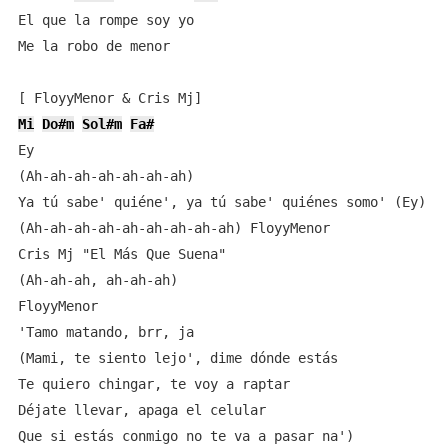
El que la rompe soy yo

Me la robo de menor

Mi
Do#m
Sol#m
Fa#
Ey

(Ah-ah-ah-ah-ah-ah-ah)

Ya tú sabe' quiéne', ya tú sabe' quiénes somo' (Ey)

(Ah-ah-ah-ah-ah-ah-ah-ah-ah) FloyyMenor

Cris Mj "El Más Que Suena"

(Ah-ah-ah, ah-ah-ah)

FloyyMenor

'Tamo matando, brr, ja

(Mami, te siento lejo', dime dónde estás

Te quiero chingar, te voy a raptar

Déjate llevar, apaga el celular

Que si estás conmigo no te va a pasar na')
