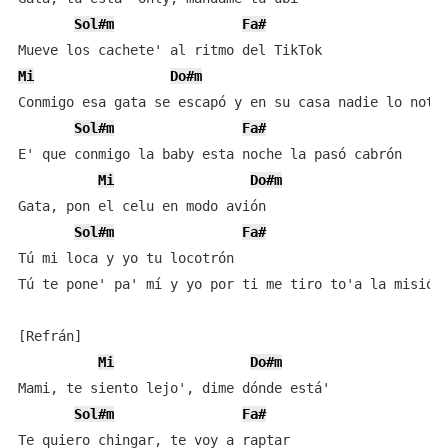
Sol#m
Fa#
Mi
Do#m
Conmigo esa gata se escapó y en su casa nadie lo notó

Sol#m
Fa#
E' que conmigo la baby esta noche la pasó cabrón

Mi
Do#m
Gata, pon el celu en modo avión

Sol#m
Fa#
Tú mi loca y yo tu locotrón

Tú te pone' pa' mí y yo por ti me tiro to'a la misión

[Refrán]

Mi
Do#m
Mami, te siento lejo', dime dónde está'

Sol#m
Fa#
Te quiero chingar, te voy a raptar
