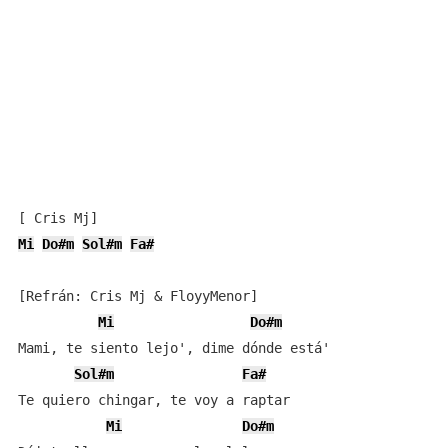
Mi
Do#m
Sol#m
Fa#
[Refrán: Cris Mj & FloyyMenor]

Mi
Do#m
Mami, te siento lejo', dime dónde está'

Sol#m
Fa#
Te quiero chingar, te voy a raptar

Mi
Do#m