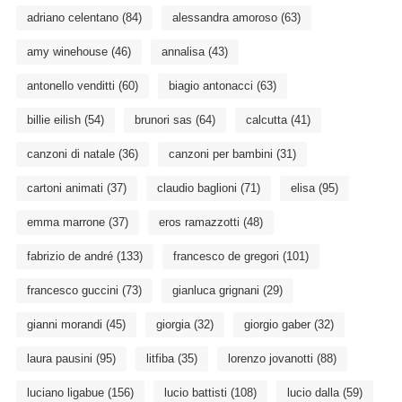
adriano celentano
(84)
alessandra amoroso
(63)
amy winehouse
(46)
annalisa
(43)
antonello venditti
(60)
biagio antonacci
(63)
billie eilish
(54)
brunori sas
(64)
calcutta
(41)
canzoni di natale
(36)
canzoni per bambini
(31)
cartoni animati
(37)
claudio baglioni
(71)
elisa
(95)
emma marrone
(37)
eros ramazzotti
(48)
fabrizio de andré
(133)
francesco de gregori
(101)
francesco guccini
(73)
gianluca grignani
(29)
gianni morandi
(45)
giorgia
(32)
giorgio gaber
(32)
laura pausini
(95)
litfiba
(35)
lorenzo jovanotti
(88)
luciano ligabue
(156)
lucio battisti
(108)
lucio dalla
(59)