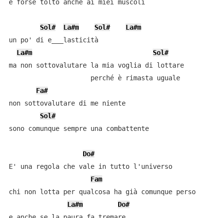
e forse tolto anche ai miei muscoli

Sol#
La#m
Sol#
La#m
un po' di e___lasticità

La#m
Sol#
ma non sottovalutare la mia voglia di lottare

                     perché è rimasta uguale

Fa#
non sottovalutare di me niente

Sol#
sono comunque sempre una combattente

Do#
E' una regola che vale in tutto l'universo

Fam
chi non lotta per qualcosa ha già comunque perso

La#m
Do#
e anche se la paura fa tremare
