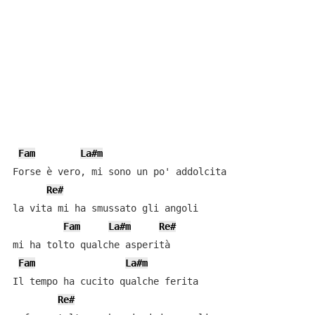
Fam
La#m
Forse è vero, mi sono un po' addolcita

Re#
la vita mi ha smussato gli angoli

Fam
La#m
Re#
mi ha tolto qualche asperità

Fam
La#m
Il tempo ha cucito qualche ferita

Re#