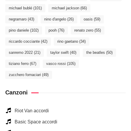
michael bublé
(101)
michael jackson
(66)
negramaro
(43)
nino d'angelo
(26)
oasis
(59)
pino daniele
(102)
pooh
(76)
renato zero
(55)
riccardo cocciante
(42)
rino gaetano
(34)
sanremo 2022
(21)
taylor swift
(40)
the beatles
(50)
tiziano ferro
(67)
vasco rossi
(105)
zucchero fornaciari
(49)
Canzoni
Riot Van accordi
Basic Space accordi