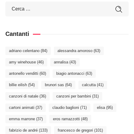
Cantanti
adriano celentano
(84)
alessandra amoroso
(63)
amy winehouse
(46)
annalisa
(43)
antonello venditti
(60)
biagio antonacci
(63)
billie eilish
(54)
brunori sas
(64)
calcutta
(41)
canzoni di natale
(36)
canzoni per bambini
(31)
cartoni animati
(37)
claudio baglioni
(71)
elisa
(95)
emma marrone
(37)
eros ramazzotti
(48)
fabrizio de andré
(133)
francesco de gregori
(101)