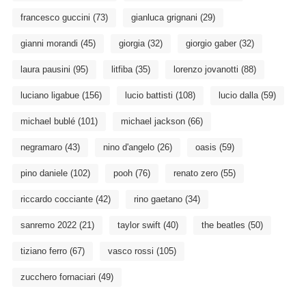
francesco guccini
(73)
gianluca grignani
(29)
gianni morandi
(45)
giorgia
(32)
giorgio gaber
(32)
laura pausini
(95)
litfiba
(35)
lorenzo jovanotti
(88)
luciano ligabue
(156)
lucio battisti
(108)
lucio dalla
(59)
michael bublé
(101)
michael jackson
(66)
negramaro
(43)
nino d'angelo
(26)
oasis
(59)
pino daniele
(102)
pooh
(76)
renato zero
(55)
riccardo cocciante
(42)
rino gaetano
(34)
sanremo 2022
(21)
taylor swift
(40)
the beatles
(50)
tiziano ferro
(67)
vasco rossi
(105)
zucchero fornaciari
(49)