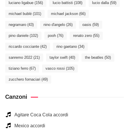
luciano ligabue
(156)
lucio battisti
(108)
lucio dalla
(59)
michael bublé
(101)
michael jackson
(66)
negramaro
(43)
nino d'angelo
(26)
oasis
(59)
pino daniele
(102)
pooh
(76)
renato zero
(55)
riccardo cocciante
(42)
rino gaetano
(34)
sanremo 2022
(21)
taylor swift
(40)
the beatles
(50)
tiziano ferro
(67)
vasco rossi
(105)
zucchero fornaciari
(49)
Canzoni
Agitare Coca Cola accordi
Mexico accordi