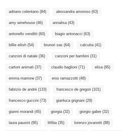
adriano celentano
(84)
alessandra amoroso
(63)
amy winehouse
(46)
annalisa
(43)
antonello venditti
(60)
biagio antonacci
(63)
billie eilish
(54)
brunori sas
(64)
calcutta
(41)
canzoni di natale
(36)
canzoni per bambini
(31)
cartoni animati
(37)
claudio baglioni
(71)
elisa
(95)
emma marrone
(37)
eros ramazzotti
(48)
fabrizio de andré
(133)
francesco de gregori
(101)
francesco guccini
(73)
gianluca grignani
(29)
gianni morandi
(45)
giorgia
(32)
giorgio gaber
(32)
laura pausini
(95)
litfiba
(35)
lorenzo jovanotti
(88)