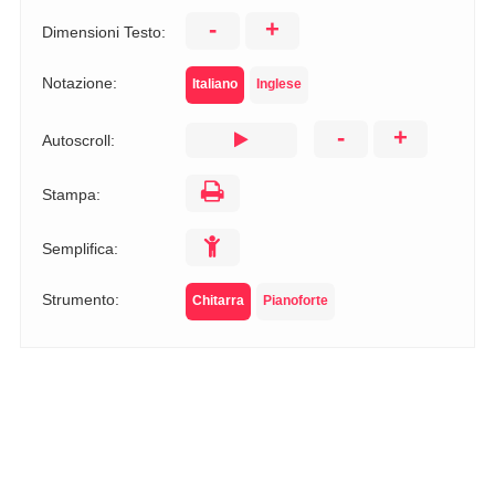
-
+
Dimensioni Testo:
Notazione:
Italiano
Inglese
-
+
Autoscroll:
Stampa:
Semplifica:
Strumento:
Chitarra
Pianoforte