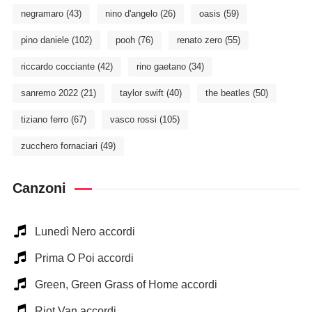
negramaro
(43)
nino d'angelo
(26)
oasis
(59)
pino daniele
(102)
pooh
(76)
renato zero
(55)
riccardo cocciante
(42)
rino gaetano
(34)
sanremo 2022
(21)
taylor swift
(40)
the beatles
(50)
tiziano ferro
(67)
vasco rossi
(105)
zucchero fornaciari
(49)
Canzoni
Lunedì Nero accordi
Prima O Poi accordi
Green, Green Grass of Home accordi
Riot Van accordi