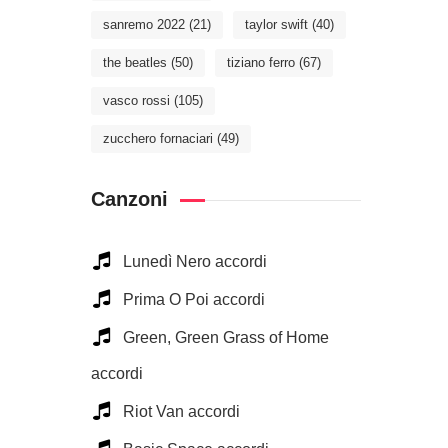
sanremo 2022
(21)
taylor swift
(40)
the beatles
(50)
tiziano ferro
(67)
vasco rossi
(105)
zucchero fornaciari
(49)
Canzoni
Lunedì Nero accordi
Prima O Poi accordi
Green, Green Grass of Home
accordi
Riot Van accordi