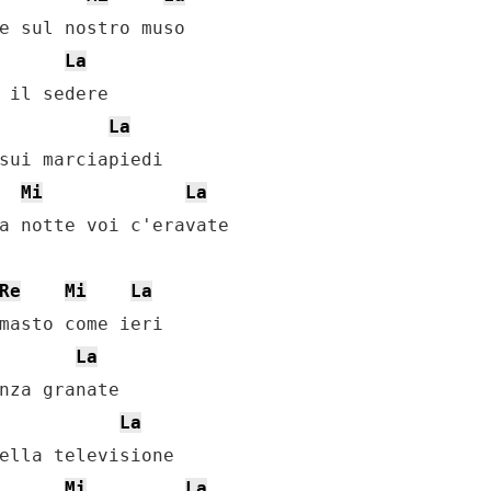
e sul nostro muso

La
 il sedere

La
sui marciapiedi

Mi
La
a notte voi c'eravate

Re
Mi
La
masto come ieri

La
nza granate

La
ella televisione

Mi
La