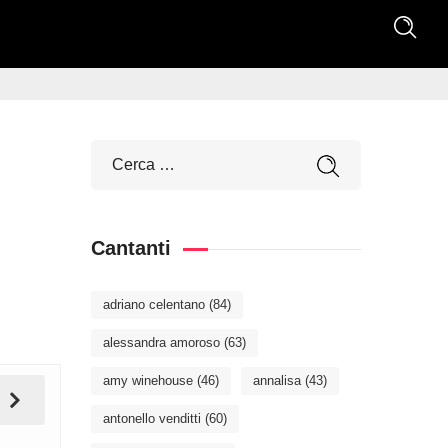
Cantanti
adriano celentano
(84)
alessandra amoroso
(63)
amy winehouse
(46)
annalisa
(43)
antonello venditti
(60)