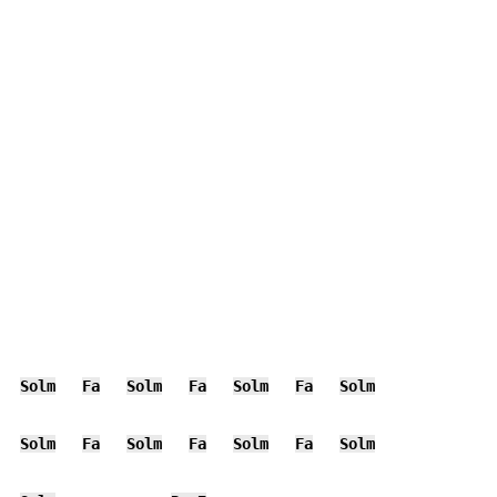
Solm
Fa
Solm
Fa
Solm
Fa
Solm
Solm
Fa
Solm
Fa
Solm
Fa
Solm