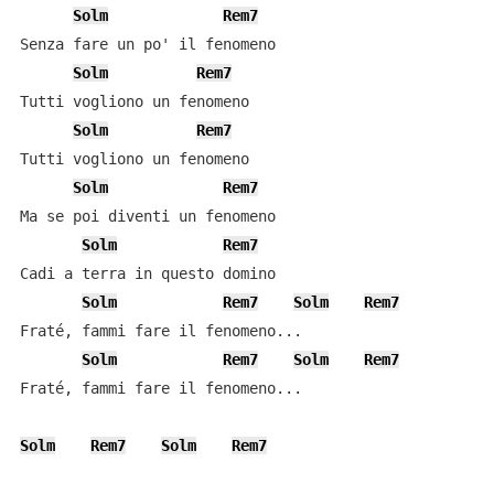
Solm
Rem7
Senza fare un po' il fenomeno

Solm
Rem7
Tutti vogliono un fenomeno

Solm
Rem7
Tutti vogliono un fenomeno

Solm
Rem7
Ma se poi diventi un fenomeno

Solm
Rem7
Cadi a terra in questo domino

Solm
Rem7
Solm
Rem7
Fraté, fammi fare il fenomeno...

Solm
Rem7
Solm
Rem7
Fraté, fammi fare il fenomeno...

Solm
Rem7
Solm
Rem7