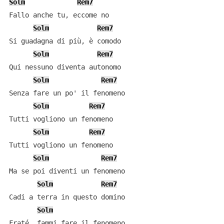
Solm
Rem7
Fallo anche tu, eccome no

Solm
Rem7
Si guadagna di più, è comodo

Solm
Rem7
Qui nessuno diventa autonomo

Solm
Rem7
Senza fare un po' il fenomeno

Solm
Rem7
Tutti vogliono un fenomeno

Solm
Rem7
Tutti vogliono un fenomeno

Solm
Rem7
Ma se poi diventi un fenomeno

Solm
Rem7
Cadi a terra in questo domino

Solm
Fraté, fammi fare il fenomeno
