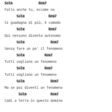
Solm
Rem7
Fallo anche tu, eccome no

Solm
Rem7
Si guadagna di più, è comodo

Solm
Rem7
Qui nessuno diventa autonomo

Solm
Rem7
Senza fare un po' il fenomeno

Solm
Rem7
Tutti vogliono un fenomeno

Solm
Rem7
Tutti vogliono un fenomeno

Solm
Rem7
Ma se poi diventi un fenomeno

Solm
Rem7
Cadi a terra in questo domino
