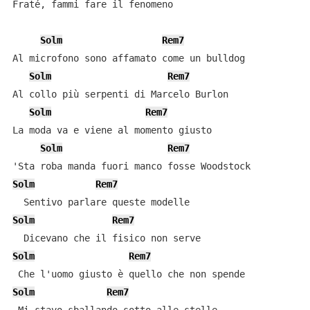
Fraté, fammi fare il fenomeno

Solm
Rem7
Al microfono sono affamato come un bulldog

Solm
Rem7
Al collo più serpenti di Marcelo Burlon

Solm
Rem7
La moda va e viene al momento giusto

Solm
Rem7
Solm
Rem7
Solm
Rem7
Solm
Rem7
Solm
Rem7