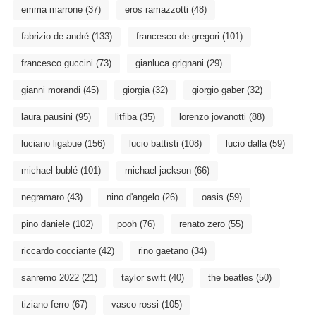
emma marrone
(37)
eros ramazzotti
(48)
fabrizio de andré
(133)
francesco de gregori
(101)
francesco guccini
(73)
gianluca grignani
(29)
gianni morandi
(45)
giorgia
(32)
giorgio gaber
(32)
laura pausini
(95)
litfiba
(35)
lorenzo jovanotti
(88)
luciano ligabue
(156)
lucio battisti
(108)
lucio dalla
(59)
michael bublé
(101)
michael jackson
(66)
negramaro
(43)
nino d'angelo
(26)
oasis
(59)
pino daniele
(102)
pooh
(76)
renato zero
(55)
riccardo cocciante
(42)
rino gaetano
(34)
sanremo 2022
(21)
taylor swift
(40)
the beatles
(50)
tiziano ferro
(67)
vasco rossi
(105)