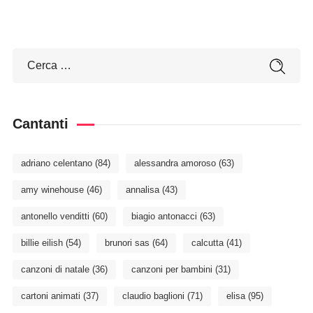
Cantanti
adriano celentano
(84)
alessandra amoroso
(63)
amy winehouse
(46)
annalisa
(43)
antonello venditti
(60)
biagio antonacci
(63)
billie eilish
(54)
brunori sas
(64)
calcutta
(41)
canzoni di natale
(36)
canzoni per bambini
(31)
cartoni animati
(37)
claudio baglioni
(71)
elisa
(95)