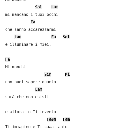
Sol
Lam
mi mancano i tuoi occhi

Fa
che sanno accarezzarmi 

Lam
Fa
Sol
e illuminare i miei. 

Fa
Mi manchi 

Sim
Mi
non puoi sapere quanto  

Lam
sarà che non esisti 

e allora io Ti invento 

Fa#m
Fam