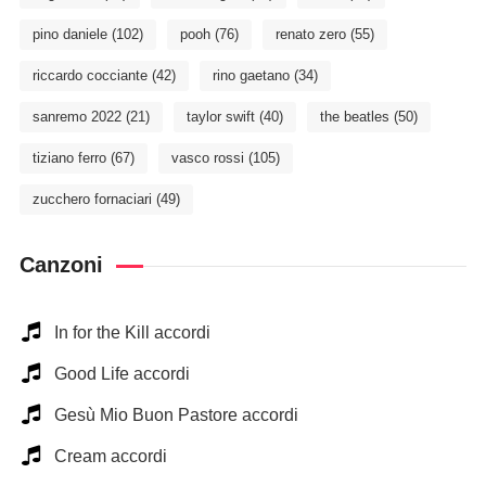
pino daniele
(102)
pooh
(76)
renato zero
(55)
riccardo cocciante
(42)
rino gaetano
(34)
sanremo 2022
(21)
taylor swift
(40)
the beatles
(50)
tiziano ferro
(67)
vasco rossi
(105)
zucchero fornaciari
(49)
Canzoni
In for the Kill accordi
Good Life accordi
Gesù Mio Buon Pastore accordi
Cream accordi