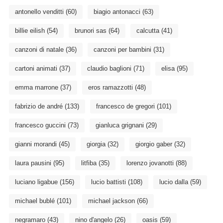
antonello venditti
(60)
biagio antonacci
(63)
billie eilish
(54)
brunori sas
(64)
calcutta
(41)
canzoni di natale
(36)
canzoni per bambini
(31)
cartoni animati
(37)
claudio baglioni
(71)
elisa
(95)
emma marrone
(37)
eros ramazzotti
(48)
fabrizio de andré
(133)
francesco de gregori
(101)
francesco guccini
(73)
gianluca grignani
(29)
gianni morandi
(45)
giorgia
(32)
giorgio gaber
(32)
laura pausini
(95)
litfiba
(35)
lorenzo jovanotti
(88)
luciano ligabue
(156)
lucio battisti
(108)
lucio dalla
(59)
michael bublé
(101)
michael jackson
(66)
negramaro
(43)
nino d'angelo
(26)
oasis
(59)