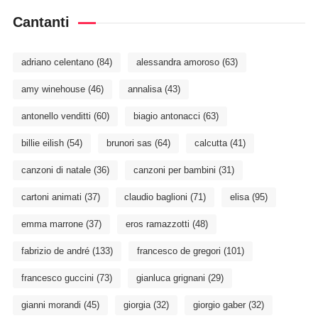
Cantanti
adriano celentano
(84)
alessandra amoroso
(63)
amy winehouse
(46)
annalisa
(43)
antonello venditti
(60)
biagio antonacci
(63)
billie eilish
(54)
brunori sas
(64)
calcutta
(41)
canzoni di natale
(36)
canzoni per bambini
(31)
cartoni animati
(37)
claudio baglioni
(71)
elisa
(95)
emma marrone
(37)
eros ramazzotti
(48)
fabrizio de andré
(133)
francesco de gregori
(101)
francesco guccini
(73)
gianluca grignani
(29)
gianni morandi
(45)
giorgia
(32)
giorgio gaber
(32)