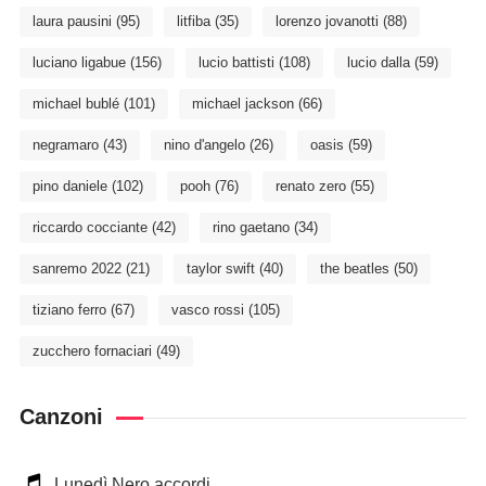
laura pausini
(95)
litfiba
(35)
lorenzo jovanotti
(88)
luciano ligabue
(156)
lucio battisti
(108)
lucio dalla
(59)
michael bublé
(101)
michael jackson
(66)
negramaro
(43)
nino d'angelo
(26)
oasis
(59)
pino daniele
(102)
pooh
(76)
renato zero
(55)
riccardo cocciante
(42)
rino gaetano
(34)
sanremo 2022
(21)
taylor swift
(40)
the beatles
(50)
tiziano ferro
(67)
vasco rossi
(105)
zucchero fornaciari
(49)
Canzoni
Lunedì Nero accordi