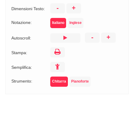
-
+
Dimensioni Testo:
Notazione:
Italiano
Inglese
-
+
Autoscroll:
Stampa:
Semplifica:
Strumento:
Chitarra
Pianoforte