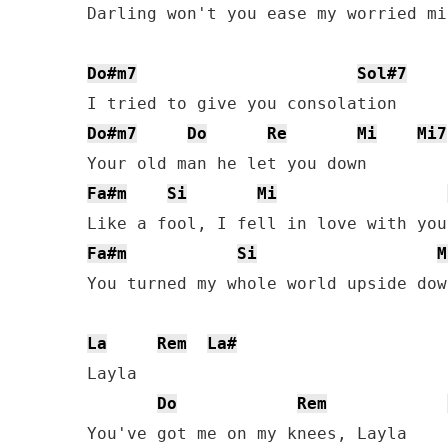
Darling won't you ease my worried min
Do#m7
Sol#7
Do#m7
Do
Re
Mi
Mi7
Fa#m
Si
Mi
Fa#m
Si
M
You turned my whole world upside down
La
Rem
La#
Layla

Do
Rem
You've got me on my knees, Layla
