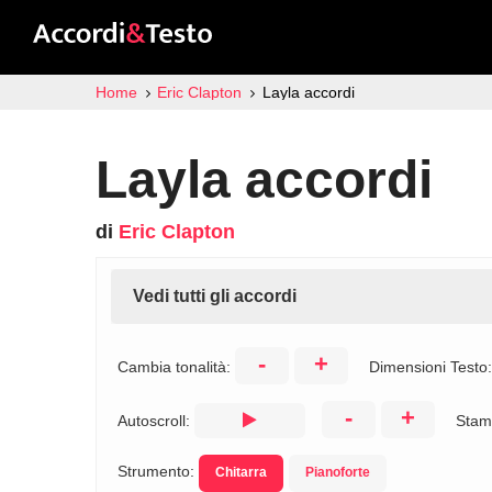
Home
Eric Clapton
Layla accordi
Layla accordi
di
Eric Clapton
Vedi tutti gli accordi
-
+
Cambia tonalità:
Dimensioni Testo
-
+
Autoscroll:
Stam
Strumento:
Chitarra
Pianoforte