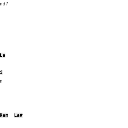
d?

La
i


Rem
La#