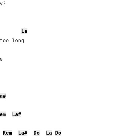
La


a#
em
La#
Rem
La#
Do
La
Do