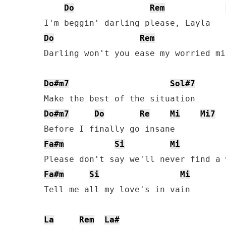
Do
Rem
Do
Rem
Darling won't you ease my worried min
Do#m7
Sol#7
Do#m7
Do
Re
Mi
Mi7
Fa#m
Si
Mi
Fa#m
Si
Mi
Tell me all my love's in vain

La
Rem
La#