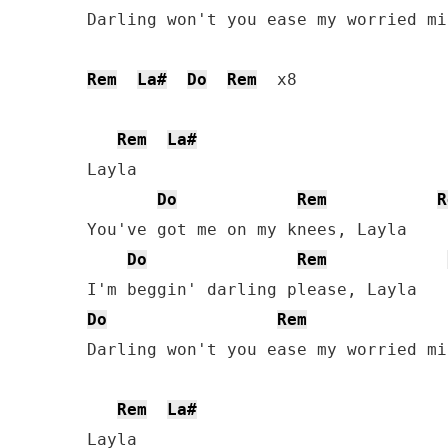
Darling won't you ease my worried min
Rem
La#
Do
Rem
  x8

Rem
La#
Layla

Do
Rem
R
You've got me on my knees, Layla

Do
Rem
Do
Rem
Darling won't you ease my worried min
Rem
La#
Layla
