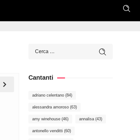
Cantanti
adriano celentano
(84)
alessandra amoroso
(63)
amy winehouse
(46)
annalisa
(43)
antonello venditti
(60)