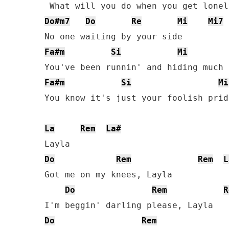
Do#m7
Do
Re
Mi
Mi7
Fa#m
Si
Mi
Fa#m
Si
Mi
You know it's just your foolish pride
La
Rem
La#
Do
Rem
Rem
L
Got me on my knees, Layla

Do
Rem
R
Do
Rem