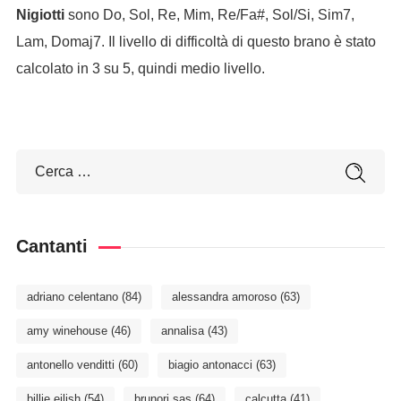
Nigiotti
sono Do, Sol, Re, Mim, Re/Fa#, Sol/Si, Sim7,
Lam, Domaj7. Il livello di difficoltà di questo brano è stato
calcolato in 3 su 5, quindi medio livello.
Cantanti
adriano celentano
(84)
alessandra amoroso
(63)
amy winehouse
(46)
annalisa
(43)
antonello venditti
(60)
biagio antonacci
(63)
billie eilish
(54)
brunori sas
(64)
calcutta
(41)