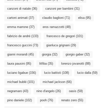
canzoni di natale
(36)
canzoni per bambini
(31)
cartoni animati
(37)
claudio baglioni
(71)
elisa
(95)
emma marrone
(37)
eros ramazzotti
(48)
fabrizio de andré
(133)
francesco de gregori
(101)
francesco guccini
(73)
gianluca grignani
(29)
gianni morandi
(45)
giorgia
(32)
giorgio gaber
(32)
laura pausini
(95)
litfiba
(35)
lorenzo jovanotti
(88)
luciano ligabue
(156)
lucio battisti
(108)
lucio dalla
(59)
michael bublé
(101)
michael jackson
(66)
negramaro
(43)
nino d'angelo
(26)
oasis
(59)
pino daniele
(102)
pooh
(76)
renato zero
(55)