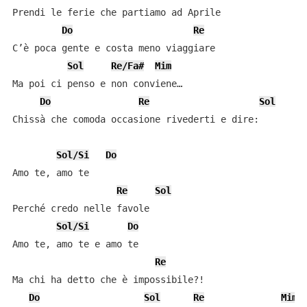
Prendi le ferie che partiamo ad Aprile

Do
Re
C’è poca gente e costa meno viaggiare

Sol
Re/Fa#
Mim
Ma poi ci penso e non conviene…

Do
Re
Sol
Chissà che comoda occasione rivederti e dire:

Sol/Si
Do
Amo te, amo te

Re
Sol
Perché credo nelle favole

Sol/Si
Do
Amo te, amo te e amo te

Re
Ma chi ha detto che è impossibile?!

Do
Sol
Re
Mim