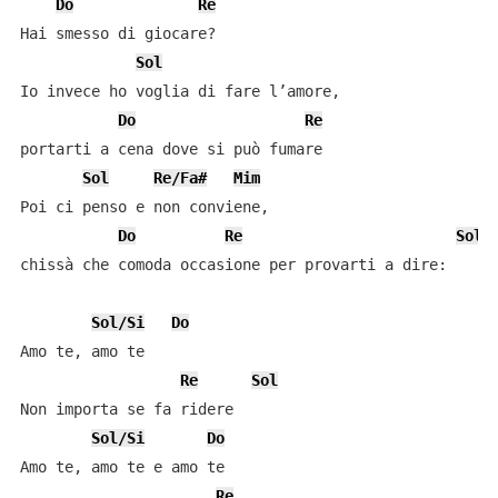
Do
Re
Hai smesso di giocare?

Sol
Io invece ho voglia di fare l’amore,

Do
Re
portarti a cena dove si può fumare

Sol
Re/Fa#
Mim
Poi ci penso e non conviene,

Do
Re
Sol
chissà che comoda occasione per provarti a dire:

Sol/Si
Do
Amo te, amo te

Re
Sol
Non importa se fa ridere

Sol/Si
Do
Amo te, amo te e amo te

Re