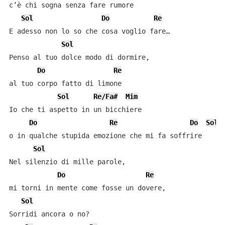
c’è chi sogna senza fare rumore

Sol
Do
Re
E adesso non lo so che cosa voglio fare…

Sol
Penso al tuo dolce modo di dormire,

Do
Re
al tuo corpo fatto di limone

Sol
Re/Fa#
Mim
Io che ti aspetto in un bicchiere

Do
Re
Do
Sol
o in qualche stupida emozione che mi fa soffrire

Sol
Nel silenzio di mille parole,

Do
Re
mi torni in mente come fosse un dovere,

Sol
Sorridi ancora o no?
