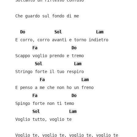
    Soltanto un riflesso confuso

    Che guardo sul fondo di me

Do
Sol
Lam
    E corro, corro avanti e torno indietro

Fa
Do
    Scappo voglio prendo e tremo

Sol
Lam
    Stringo forte il tuo respiro

Fa
Lam
    E penso a me che non ho un freno

Fa
Do
    Spingo forte non ti temo

Sol
Lam
    Voglio tutto, voglio te

    Voglio te, voglio te, voglio te, voglio te
