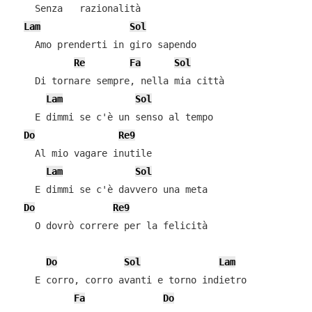
    Senza   razionalità

Lam
Sol
    Amo prenderti in giro sapendo

Re
Fa
Sol
    Di tornare sempre, nella mia città

Lam
Sol
    E dimmi se c'è un senso al tempo

Do
Re9
    Al mio vagare inutile

Lam
Sol
    E dimmi se c'è davvero una meta

Do
Re9
    O dovrò correre per la felicità

Do
Sol
Lam
    E corro, corro avanti e torno indietro

Fa
Do