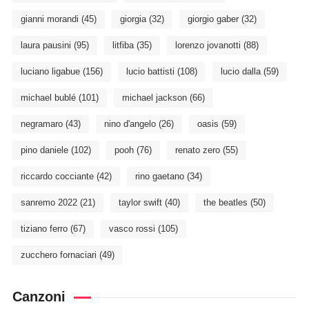
gianni morandi
(45)
giorgia
(32)
giorgio gaber
(32)
laura pausini
(95)
litfiba
(35)
lorenzo jovanotti
(88)
luciano ligabue
(156)
lucio battisti
(108)
lucio dalla
(59)
michael bublé
(101)
michael jackson
(66)
negramaro
(43)
nino d'angelo
(26)
oasis
(59)
pino daniele
(102)
pooh
(76)
renato zero
(55)
riccardo cocciante
(42)
rino gaetano
(34)
sanremo 2022
(21)
taylor swift
(40)
the beatles
(50)
tiziano ferro
(67)
vasco rossi
(105)
zucchero fornaciari
(49)
Canzoni