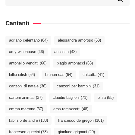
Cantanti
adriano celentano
(84)
alessandra amoroso
(63)
amy winehouse
(46)
annalisa
(43)
antonello venditti
(60)
biagio antonacci
(63)
billie eilish
(54)
brunori sas
(64)
calcutta
(41)
canzoni di natale
(36)
canzoni per bambini
(31)
cartoni animati
(37)
claudio baglioni
(71)
elisa
(95)
emma marrone
(37)
eros ramazzotti
(48)
fabrizio de andré
(133)
francesco de gregori
(101)
francesco guccini
(73)
gianluca grignani
(29)