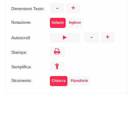
-
+
Dimensioni Testo:
Notazione:
Italiano
Inglese
-
+
Autoscroll:
Stampa:
Semplifica:
Strumento:
Chitarra
Pianoforte