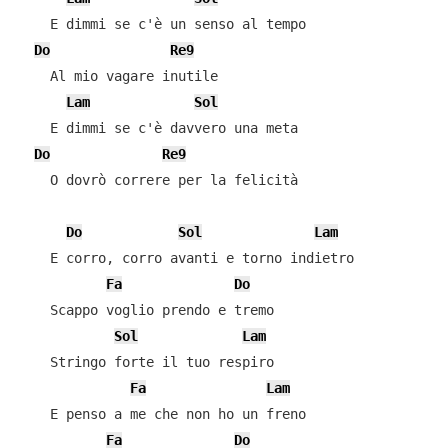
    E dimmi se c'è un senso al tempo

Do
Re9
    Al mio vagare inutile

Lam
Sol
    E dimmi se c'è davvero una meta

Do
Re9
    O dovrò correre per la felicità

Do
Sol
Lam
    E corro, corro avanti e torno indietro

Fa
Do
    Scappo voglio prendo e tremo

Sol
Lam
    Stringo forte il tuo respiro

Fa
Lam
    E penso a me che non ho un freno

Fa
Do