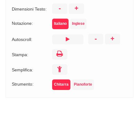
-
+
Dimensioni Testo:
Notazione:
Italiano
Inglese
-
+
Autoscroll:
Stampa:
Semplifica:
Strumento:
Chitarra
Pianoforte