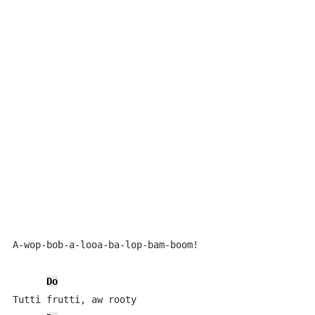
A-wop-bob-a-looa-ba-lop-bam-boom!

Do
Tutti frutti, aw rooty
