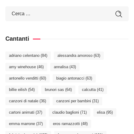
Cantanti
adriano celentano
(84)
alessandra amoroso
(63)
amy winehouse
(46)
annalisa
(43)
antonello venditti
(60)
biagio antonacci
(63)
billie eilish
(54)
brunori sas
(64)
calcutta
(41)
canzoni di natale
(36)
canzoni per bambini
(31)
cartoni animati
(37)
claudio baglioni
(71)
elisa
(95)
emma marrone
(37)
eros ramazzotti
(48)