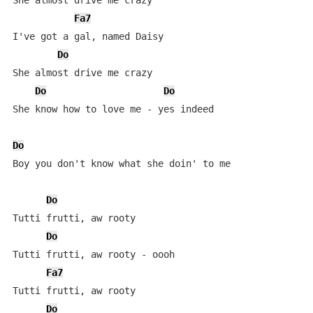
She almost drive me crazy

Fa7
I've got a gal, named Daisy

Do
She almost drive me crazy

Do
Do
She know how to love me - yes indeed

Do
Boy you don't know what she doin' to me

Do
Tutti frutti, aw rooty

Do
Tutti frutti, aw rooty - oooh

Fa7
Tutti frutti, aw rooty

Do