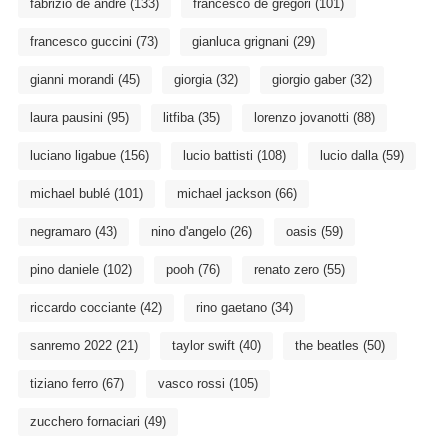
fabrizio de andré
(133)
francesco de gregori
(101)
francesco guccini
(73)
gianluca grignani
(29)
gianni morandi
(45)
giorgia
(32)
giorgio gaber
(32)
laura pausini
(95)
litfiba
(35)
lorenzo jovanotti
(88)
luciano ligabue
(156)
lucio battisti
(108)
lucio dalla
(59)
michael bublé
(101)
michael jackson
(66)
negramaro
(43)
nino d'angelo
(26)
oasis
(59)
pino daniele
(102)
pooh
(76)
renato zero
(55)
riccardo cocciante
(42)
rino gaetano
(34)
sanremo 2022
(21)
taylor swift
(40)
the beatles
(50)
tiziano ferro
(67)
vasco rossi
(105)
zucchero fornaciari
(49)