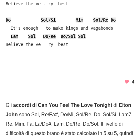
Believe the ve - ry  best

Do
Sol/Si
Mim
Sol/Re
Do
  It's enough   to make kings and vagabonds

Lam
Sol
Do/Re
Do/Sol
Sol
Believe the ve - ry  best
4
Gli
accordi di Can You Feel The Love Tonight
di
Elton
John
sono Sol, Re/Fa#, Do/Mi, Sol/Re, Do, Sol/Si, Lam7,
Re, Mim, Fa, La/Do#, Lam, Do/Re, Do/Sol. Il livello di
difficoltà di questo brano è stato calcolato in 5 su 5, quindi