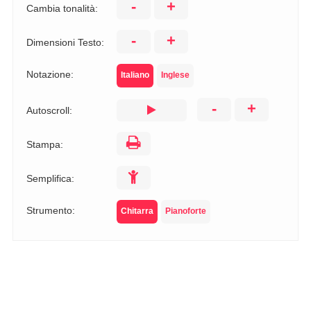
-
+
Cambia tonalità:
-
+
Dimensioni Testo:
Notazione:
Italiano
Inglese
-
+
Autoscroll:
Stampa:
Semplifica:
Strumento:
Chitarra
Pianoforte