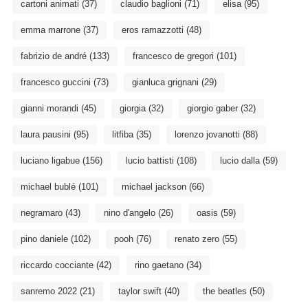
cartoni animati
(37)
claudio baglioni
(71)
elisa
(95)
emma marrone
(37)
eros ramazzotti
(48)
fabrizio de andré
(133)
francesco de gregori
(101)
francesco guccini
(73)
gianluca grignani
(29)
gianni morandi
(45)
giorgia
(32)
giorgio gaber
(32)
laura pausini
(95)
litfiba
(35)
lorenzo jovanotti
(88)
luciano ligabue
(156)
lucio battisti
(108)
lucio dalla
(59)
michael bublé
(101)
michael jackson
(66)
negramaro
(43)
nino d'angelo
(26)
oasis
(59)
pino daniele
(102)
pooh
(76)
renato zero
(55)
riccardo cocciante
(42)
rino gaetano
(34)
sanremo 2022
(21)
taylor swift
(40)
the beatles
(50)