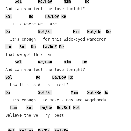
Sol
Re/Fa#
Mim
Do
Sol
Do
La/Do#
Re
Do
Sol/Si
Mim
Sol/Re
Do
Lam
Sol
Do
La/Do#
Re
That we got this far

Sol
Re/Fa#
Mim
Do
Sol
Do
La/Do#
Re
Do
Sol/Si
Mim
Sol/Re
Do
  It's enough   to make kings and vagabonds

Lam
Sol
Do/Re
Do/Sol
Sol
Believe the ve - ry  best

Sol
Re/Fa#
Do/Mi
Sol/Re