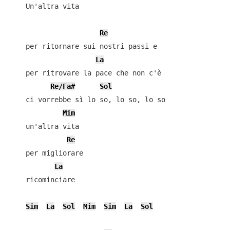
    Un'altra vita

Re
    per ritornare sui nostri passi e

La
    per ritrovare la pace che non c'è

Re/Fa#
Sol
    ci vorrebbe sì lo so, lo so, lo so

Mim
    un'altra vita

Re
    per migliorare

La
    ricominciare

Sim
La
Sol
Mim
Sim
La
Sol