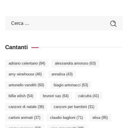
Cantanti
adriano celentano
(84)
alessandra amoroso
(63)
amy winehouse
(46)
annalisa
(43)
antonello venditti
(60)
biagio antonacci
(63)
billie eilish
(54)
brunori sas
(64)
calcutta
(41)
canzoni di natale
(36)
canzoni per bambini
(31)
cartoni animati
(37)
claudio baglioni
(71)
elisa
(95)