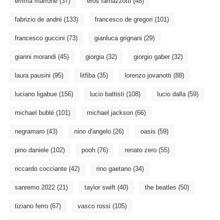
emma marrone
(37)
eros ramazzotti
(48)
fabrizio de andré
(133)
francesco de gregori
(101)
francesco guccini
(73)
gianluca grignani
(29)
gianni morandi
(45)
giorgia
(32)
giorgio gaber
(32)
laura pausini
(95)
litfiba
(35)
lorenzo jovanotti
(88)
luciano ligabue
(156)
lucio battisti
(108)
lucio dalla
(59)
michael bublé
(101)
michael jackson
(66)
negramaro
(43)
nino d'angelo
(26)
oasis
(59)
pino daniele
(102)
pooh
(76)
renato zero
(55)
riccardo cocciante
(42)
rino gaetano
(34)
sanremo 2022
(21)
taylor swift
(40)
the beatles
(50)
tiziano ferro
(67)
vasco rossi
(105)