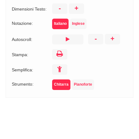
-
+
Dimensioni Testo:
Notazione:
Italiano
Inglese
-
+
Autoscroll:
Stampa:
Semplifica:
Strumento:
Chitarra
Pianoforte