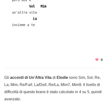
    però dov'è

Sol
Mim
    un'altra vita

La
    insieme a te

0
Gli
accordi di Un’Altra Vita
di
Elodie
sono Sim, Sol, Re,
La, Mim, Re/Fa#, La/Do#, Re/La, Mim7, Mim9. Il livello di
difficoltà di questo brano è stato calcolato in 4 su 5, quindi
avanzato.