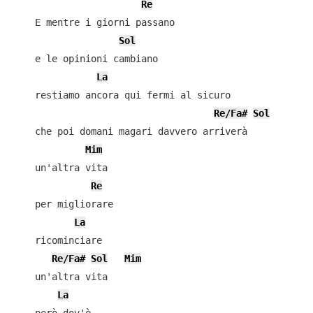
Re
    E mentre i giorni passano

Sol
    e le opinioni cambiano

La
    restiamo ancora qui fermi al sicuro

Re/Fa#
Sol
    che poi domani magari davvero arriverà

Mim
    un'altra vita

Re
    per migliorare

La
    ricominciare

Re/Fa#
Sol
Mim
    un'altra vita

La