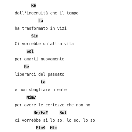
Re
    dall'ingenuità che il tempo

La
    ha trasformato in vizi

Sim
    Ci vorrebbe un'altra vita

Sol
    per amarti nuovamente

Re
    liberarci del passato

La
    e non sbagliare niente

Mim7
    per avere le certezze che non ho

Re/Fa#
Sol
    ci vorrebbe sì lo so, lo so, lo so

Mim9
Mim