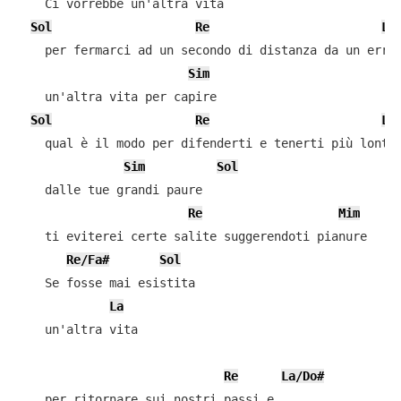
    Ci vorrebbe un'altra vita

Sol
Re
La
    per fermarci ad un secondo di distanza da un error
Sim
    un'altra vita per capire

Sol
Re
La
    qual è il modo per difenderti e tenerti più lontan
Sim
Sol
    dalle tue grandi paure

Re
Mim
    ti eviterei certe salite suggerendoti pianure

Re/Fa#
Sol
    Se fosse mai esistita

La
    un'altra vita

Re
La/Do#
    per ritornare sui nostri passi e
