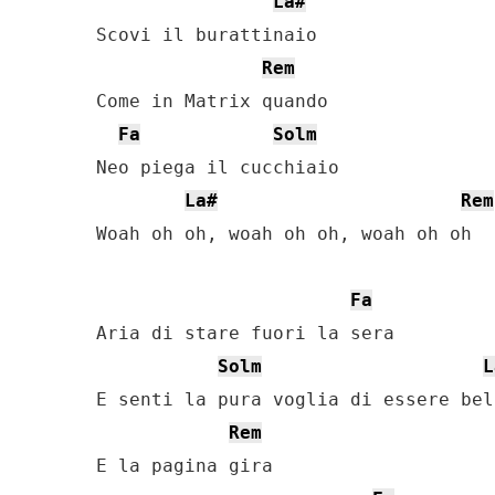
La#
Scovi il burattinaio

Rem
Come in Matrix quando

Fa
Solm
Neo piega il cucchiaio

La#
Rem
Woah oh oh, woah oh oh, woah oh oh

Fa
Aria di stare fuori la sera

Solm
L
E senti la pura voglia di essere bell
Rem
E la pagina gira
