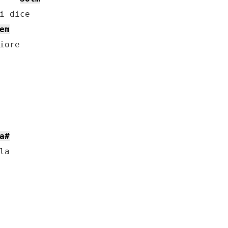
i dice

em
ore

a#
a
