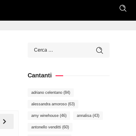
Cantanti
adriano celentano
(84)
alessandra amoroso
(63)
amy winehouse
(46)
annalisa
(43)
antonello venditti
(60)