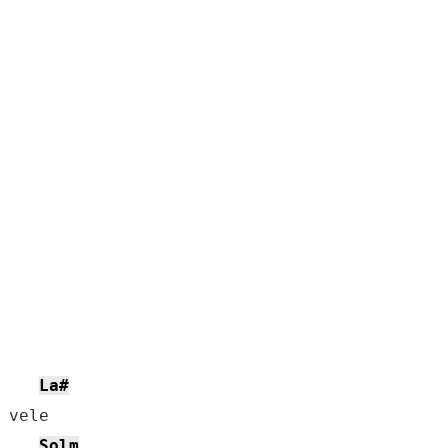
La#
Solm