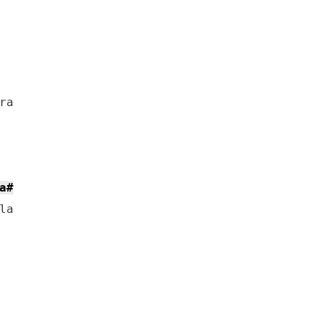
a

a#
a
