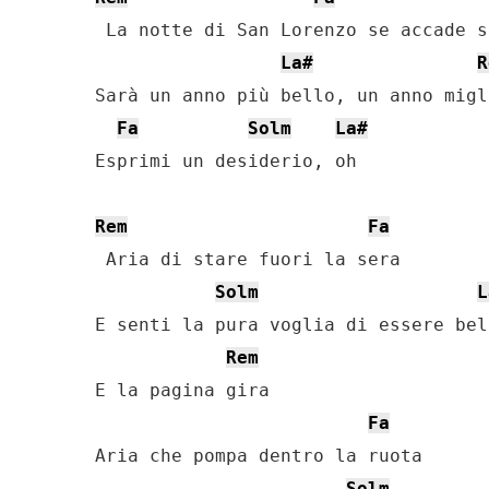
 La notte di San Lorenzo se accade s
La#
R
Sarà un anno più bello, un anno migli
Fa
Solm
La#
Esprimi un desiderio, oh

Rem
Fa
 Aria di stare fuori la sera

Solm
L
E senti la pura voglia di essere bell
Rem
E la pagina gira

Fa
Aria che pompa dentro la ruota

Solm