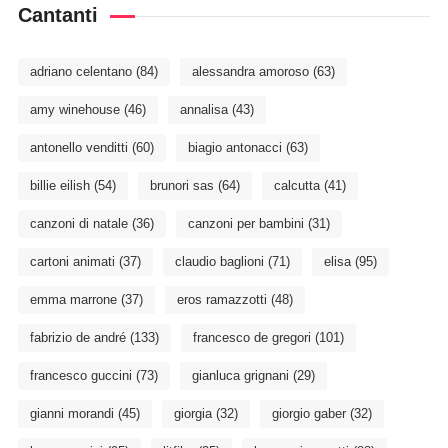
Cantanti
adriano celentano
(84)
alessandra amoroso
(63)
amy winehouse
(46)
annalisa
(43)
antonello venditti
(60)
biagio antonacci
(63)
billie eilish
(54)
brunori sas
(64)
calcutta
(41)
canzoni di natale
(36)
canzoni per bambini
(31)
cartoni animati
(37)
claudio baglioni
(71)
elisa
(95)
emma marrone
(37)
eros ramazzotti
(48)
fabrizio de andré
(133)
francesco de gregori
(101)
francesco guccini
(73)
gianluca grignani
(29)
gianni morandi
(45)
giorgia
(32)
giorgio gaber
(32)