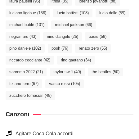
laura pausini
(95)
litfiba
(35)
lorenzo jovanotti
(88)
luciano ligabue
(156)
lucio battisti
(108)
lucio dalla
(59)
michael bublé
(101)
michael jackson
(66)
negramaro
(43)
nino d'angelo
(26)
oasis
(59)
pino daniele
(102)
pooh
(76)
renato zero
(55)
riccardo cocciante
(42)
rino gaetano
(34)
sanremo 2022
(21)
taylor swift
(40)
the beatles
(50)
tiziano ferro
(67)
vasco rossi
(105)
zucchero fornaciari
(49)
Canzoni
Agitare Coca Cola accordi