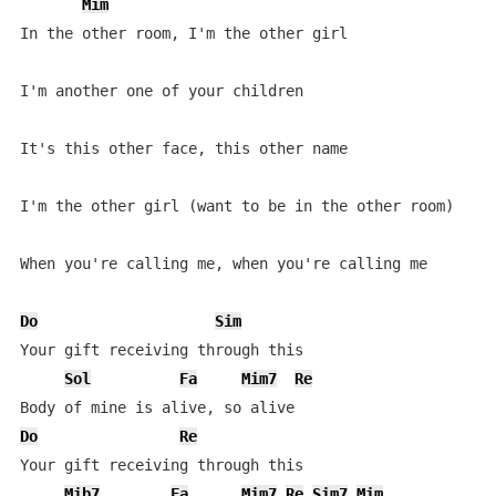
Mim
In the other room, I'm the other girl

I'm another one of your children

It's this other face, this other name

I'm the other girl (want to be in the other room)

When you're calling me, when you're calling me

Do
Sim
Your gift receiving through this

Sol
Fa
Mim7
Re
Do
Re
Your gift receiving through this

Mib7
Fa
Mim7
Re
Sim7
Mim