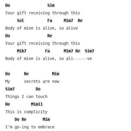
Do
Sim
Your gift receiving through this

Sol
Fa
Mim7
Re
Do
Re
Your gift receiving through this

Mib7
Fa
Mim7
Re
Sim7
Body of mine is alive, so ali------ve

Do
Re
Mim
Sim7
Do
Re
Mim11
This is complicity

Do
Re
Mim
I'm go-ing to embrace
