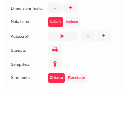
-
+
Dimensioni Testo:
Notazione:
Italiano
Inglese
-
+
Autoscroll:
Stampa:
Semplifica:
Strumento:
Chitarra
Pianoforte