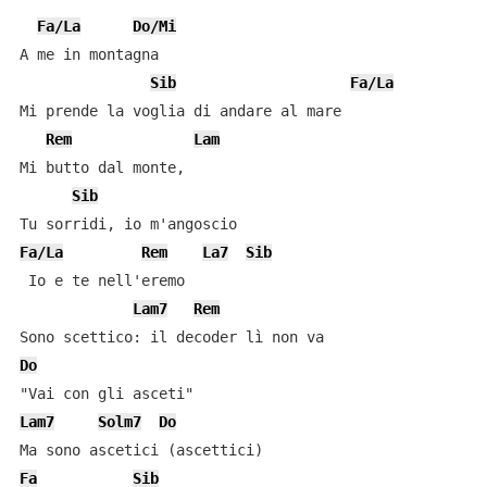
Fa/La
Do/Mi
A me in montagna 

Sib
Fa/La
Mi prende la voglia di andare al mare

Rem
Lam
Mi butto dal monte,

Sib
Fa/La
Rem
La7
Sib
 Io e te nell'eremo

Lam7
Rem
Do
Lam7
Solm7
Do
Fa
Sib