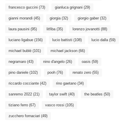
francesco guccini
(73)
gianluca grignani
(29)
gianni morandi
(45)
giorgia
(32)
giorgio gaber
(32)
laura pausini
(95)
litfiba
(35)
lorenzo jovanotti
(88)
luciano ligabue
(156)
lucio battisti
(108)
lucio dalla
(59)
michael bublé
(101)
michael jackson
(66)
negramaro
(43)
nino d'angelo
(26)
oasis
(59)
pino daniele
(102)
pooh
(76)
renato zero
(55)
riccardo cocciante
(42)
rino gaetano
(34)
sanremo 2022
(21)
taylor swift
(40)
the beatles
(50)
tiziano ferro
(67)
vasco rossi
(105)
zucchero fornaciari
(49)