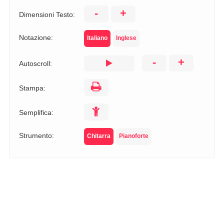
-
+
Dimensioni Testo:
Notazione:
Italiano
Inglese
-
+
Autoscroll:
Stampa:
Semplifica:
Strumento:
Chitarra
Pianoforte