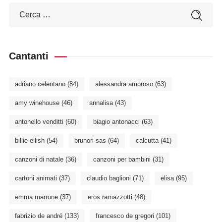
Cantanti
adriano celentano
(84)
alessandra amoroso
(63)
amy winehouse
(46)
annalisa
(43)
antonello venditti
(60)
biagio antonacci
(63)
billie eilish
(54)
brunori sas
(64)
calcutta
(41)
canzoni di natale
(36)
canzoni per bambini
(31)
cartoni animati
(37)
claudio baglioni
(71)
elisa
(95)
emma marrone
(37)
eros ramazzotti
(48)
fabrizio de andré
(133)
francesco de gregori
(101)