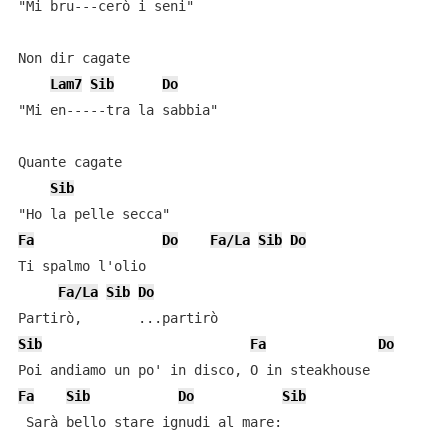
"Mi bru---cerò i seni"

Non dir cagate

Lam7
Sib
Do
"Mi en-----tra la sabbia"

Quante cagate

Sib
Fa
Do
Fa/La
Sib
Do
Ti spalmo l'olio

Fa/La
Sib
Do
Sib
Fa
Do
Fa
Sib
Do
Sib
 Sarà bello stare ignudi al mare: 
