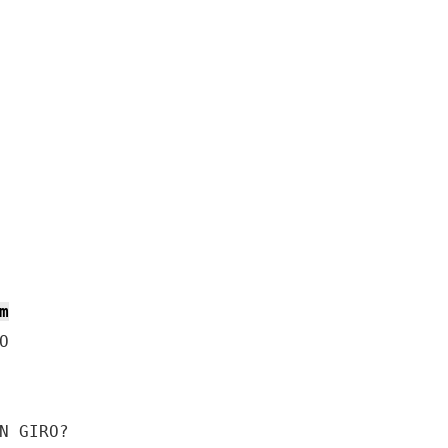
m


N GIRO?
