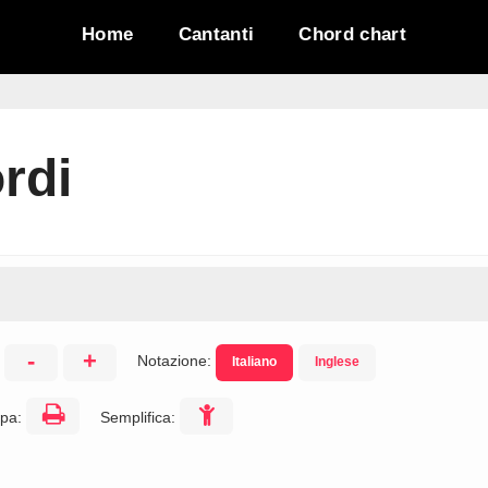
Home
Cantanti
Chord chart
rdi
-
+
Notazione:
Italiano
Inglese
:
pa:
Semplifica: