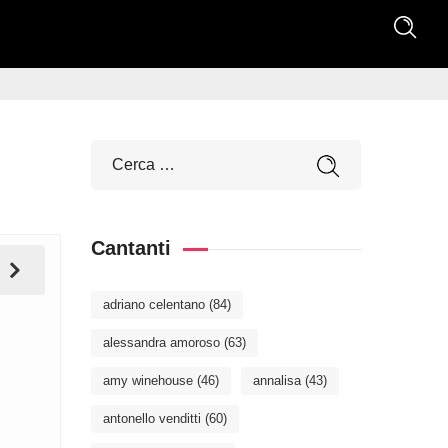
Cantanti
adriano celentano
(84)
alessandra amoroso
(63)
amy winehouse
(46)
annalisa
(43)
antonello venditti
(60)