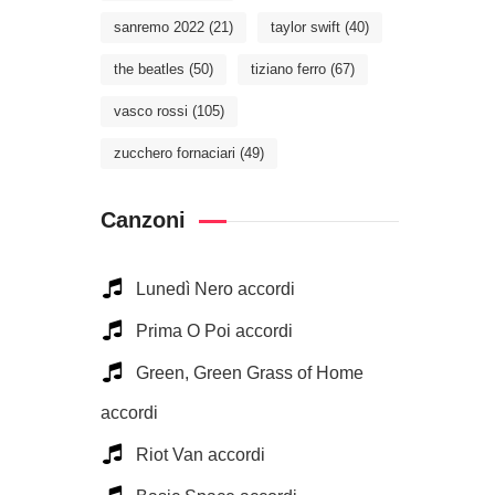
sanremo 2022
(21)
taylor swift
(40)
the beatles
(50)
tiziano ferro
(67)
vasco rossi
(105)
zucchero fornaciari
(49)
Canzoni
Lunedì Nero accordi
Prima O Poi accordi
Green, Green Grass of Home
accordi
Riot Van accordi