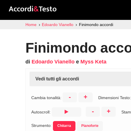
Home
Edoardo Vianello
Finimondo accordi
Finimondo acco
di
Edoardo Vianello
e
Myss Keta
Vedi tutti gli accordi
-
+
Cambia tonalità:
Dimensioni Testo
-
+
Autoscroll:
Stam
Strumento:
Chitarra
Pianoforte