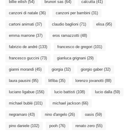
billie eilish
(54)
brunori sas
(64)
calcutta
(41)
canzoni di natale
(36)
canzoni per bambini
(31)
cartoni animati
(37)
claudio baglioni
(71)
elisa
(95)
emma marrone
(37)
eros ramazzotti
(48)
fabrizio de andré
(133)
francesco de gregori
(101)
francesco guccini
(73)
gianluca grignani
(29)
gianni morandi
(45)
giorgia
(32)
giorgio gaber
(32)
laura pausini
(95)
litfiba
(35)
lorenzo jovanotti
(88)
luciano ligabue
(156)
lucio battisti
(108)
lucio dalla
(59)
michael bublé
(101)
michael jackson
(66)
negramaro
(43)
nino d'angelo
(26)
oasis
(59)
pino daniele
(102)
pooh
(76)
renato zero
(55)