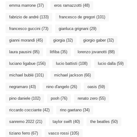
emma marrone
(37)
eros ramazzotti
(48)
fabrizio de andré
(133)
francesco de gregori
(101)
francesco guccini
(73)
gianluca grignani
(29)
gianni morandi
(45)
giorgia
(32)
giorgio gaber
(32)
laura pausini
(95)
litfiba
(35)
lorenzo jovanotti
(88)
luciano ligabue
(156)
lucio battisti
(108)
lucio dalla
(59)
michael bublé
(101)
michael jackson
(66)
negramaro
(43)
nino d'angelo
(26)
oasis
(59)
pino daniele
(102)
pooh
(76)
renato zero
(55)
riccardo cocciante
(42)
rino gaetano
(34)
sanremo 2022
(21)
taylor swift
(40)
the beatles
(50)
tiziano ferro
(67)
vasco rossi
(105)