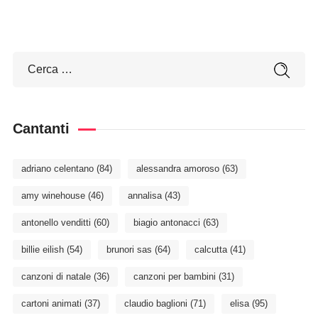
Cantanti
adriano celentano
(84)
alessandra amoroso
(63)
amy winehouse
(46)
annalisa
(43)
antonello venditti
(60)
biagio antonacci
(63)
billie eilish
(54)
brunori sas
(64)
calcutta
(41)
canzoni di natale
(36)
canzoni per bambini
(31)
cartoni animati
(37)
claudio baglioni
(71)
elisa
(95)