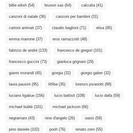
billie eilish
(54)
brunori sas
(64)
calcutta
(41)
canzoni di natale
(36)
canzoni per bambini
(31)
cartoni animati
(37)
claudio baglioni
(71)
elisa
(95)
emma marrone
(37)
eros ramazzotti
(48)
fabrizio de andré
(133)
francesco de gregori
(101)
francesco guccini
(73)
gianluca grignani
(29)
gianni morandi
(45)
giorgia
(32)
giorgio gaber
(32)
laura pausini
(95)
litfiba
(35)
lorenzo jovanotti
(88)
luciano ligabue
(156)
lucio battisti
(108)
lucio dalla
(59)
michael bublé
(101)
michael jackson
(66)
negramaro
(43)
nino d'angelo
(26)
oasis
(59)
pino daniele
(102)
pooh
(76)
renato zero
(55)