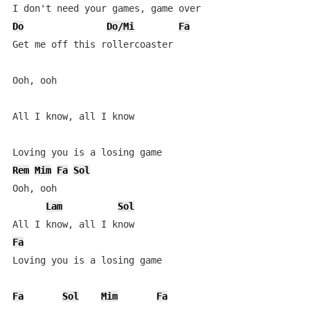
Do
Do/Mi
Fa
Get me off this rollercoaster

Ooh, ooh

All I know, all I know

Rem
Mim
Fa
Sol
Ooh, ooh

Lam
Sol
Fa
Loving you is a losing game

Fa
Sol
Mim
Fa