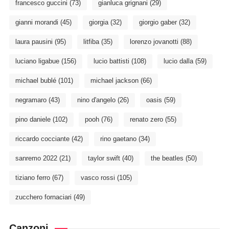
francesco guccini
(73)
gianluca grignani
(29)
gianni morandi
(45)
giorgia
(32)
giorgio gaber
(32)
laura pausini
(95)
litfiba
(35)
lorenzo jovanotti
(88)
luciano ligabue
(156)
lucio battisti
(108)
lucio dalla
(59)
michael bublé
(101)
michael jackson
(66)
negramaro
(43)
nino d'angelo
(26)
oasis
(59)
pino daniele
(102)
pooh
(76)
renato zero
(55)
riccardo cocciante
(42)
rino gaetano
(34)
sanremo 2022
(21)
taylor swift
(40)
the beatles
(50)
tiziano ferro
(67)
vasco rossi
(105)
zucchero fornaciari
(49)
Canzoni