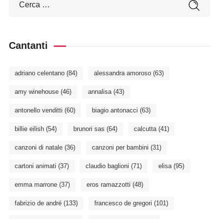
Cantanti
adriano celentano
(84)
alessandra amoroso
(63)
amy winehouse
(46)
annalisa
(43)
antonello venditti
(60)
biagio antonacci
(63)
billie eilish
(54)
brunori sas
(64)
calcutta
(41)
canzoni di natale
(36)
canzoni per bambini
(31)
cartoni animati
(37)
claudio baglioni
(71)
elisa
(95)
emma marrone
(37)
eros ramazzotti
(48)
fabrizio de andré
(133)
francesco de gregori
(101)