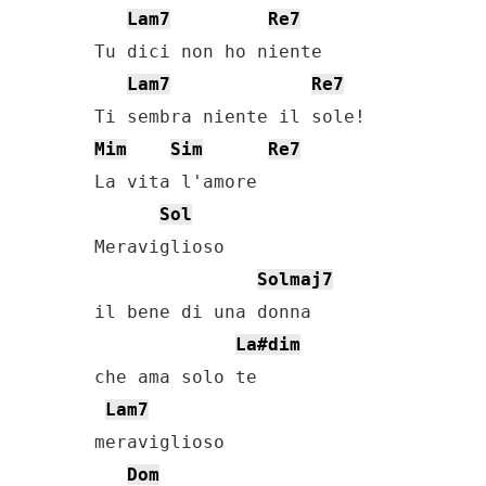
Lam7
Re7
Tu dici non ho niente

Lam7
Re7
Mim
Sim
Re7
La vita l'amore

Sol
Meraviglioso

Solmaj7
il bene di una donna

La#dim
che ama solo te

Lam7
meraviglioso

Dom