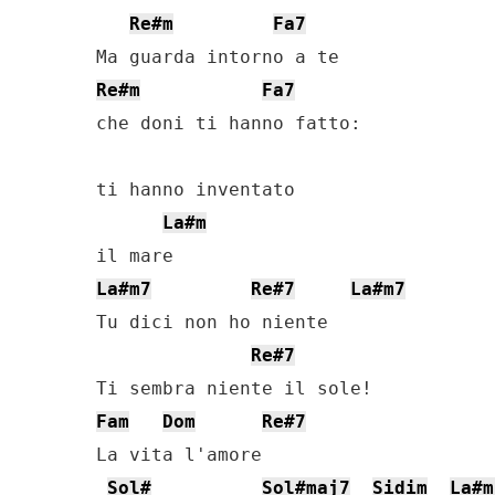
Re#m
Fa7
Re#m
Fa7
che doni ti hanno fatto:

ti hanno inventato

La#m
La#m7
Re#7
La#m7
Tu dici non ho niente

Re#7
Fam
Dom
Re#7
La vita l'amore

Sol#
Sol#maj7
Sidim
La#m