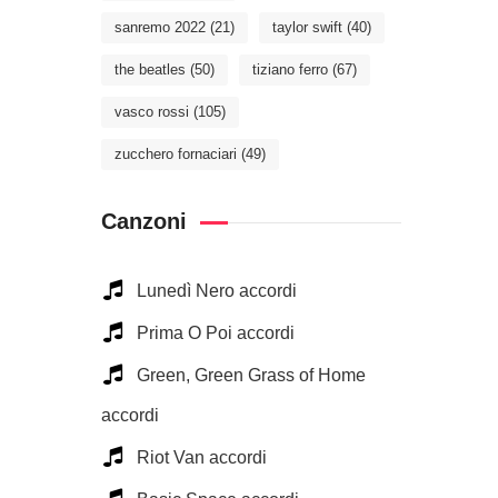
sanremo 2022
(21)
taylor swift
(40)
the beatles
(50)
tiziano ferro
(67)
vasco rossi
(105)
zucchero fornaciari
(49)
Canzoni
Lunedì Nero accordi
Prima O Poi accordi
Green, Green Grass of Home
accordi
Riot Van accordi