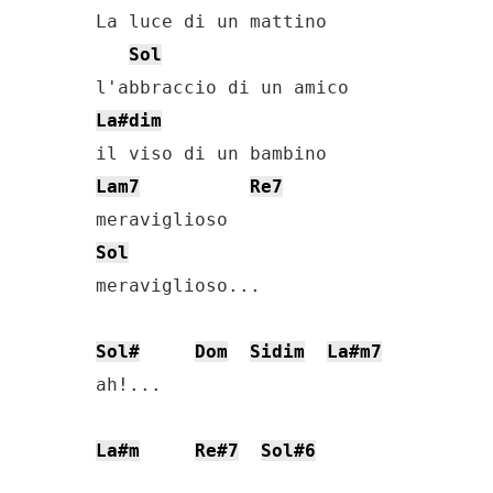
La luce di un mattino

Sol
La#dim
Lam7
Re7
Sol
meraviglioso...

Sol#
Dom
Sidim
La#m7
ah!...

La#m
Re#7
Sol#6