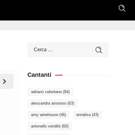
Cantanti
adriano celentano
(84)
alessandra amoroso
(63)
amy winehouse
(46)
annalisa
(43)
antonello venditti
(60)