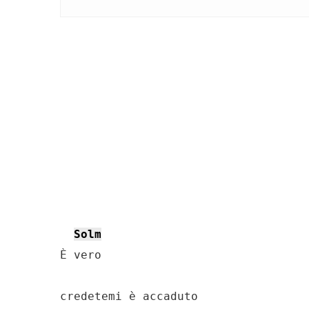
Solm
È vero

credetemi è accaduto
