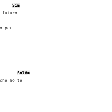
Sim
 futuro

o per

Sol#m