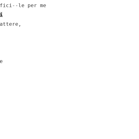
fici--le per me

i
attere, 


