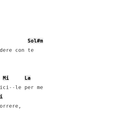
Sol#m
dere con te

Mi
La
ici--le per me

i
orrere, 
