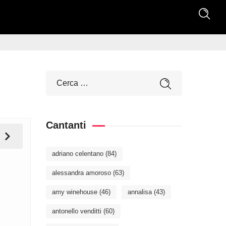
Cantanti
adriano celentano
(84)
alessandra amoroso
(63)
amy winehouse
(46)
annalisa
(43)
antonello venditti
(60)