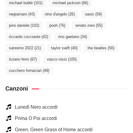
michael bublé
(101)
michael jackson
(66)
negramaro
(43)
nino d'angelo
(26)
oasis
(59)
pino daniele
(102)
pooh
(76)
renato zero
(55)
riccardo cocciante
(42)
rino gaetano
(34)
sanremo 2022
(21)
taylor swift
(40)
the beatles
(50)
tiziano ferro
(67)
vasco rossi
(105)
zucchero fornaciari
(49)
Canzoni
Lunedì Nero accordi
Prima O Poi accordi
Green, Green Grass of Home accordi