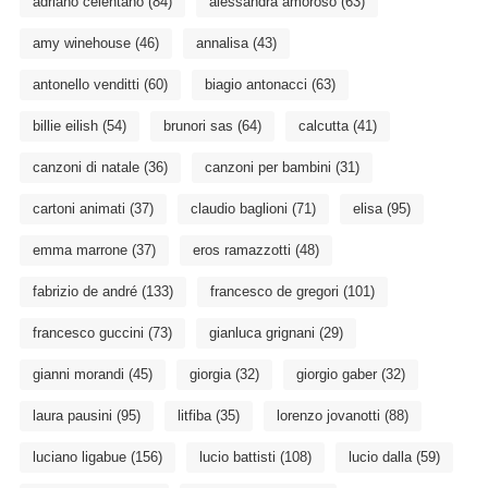
adriano celentano
(84)
alessandra amoroso
(63)
amy winehouse
(46)
annalisa
(43)
antonello venditti
(60)
biagio antonacci
(63)
billie eilish
(54)
brunori sas
(64)
calcutta
(41)
canzoni di natale
(36)
canzoni per bambini
(31)
cartoni animati
(37)
claudio baglioni
(71)
elisa
(95)
emma marrone
(37)
eros ramazzotti
(48)
fabrizio de andré
(133)
francesco de gregori
(101)
francesco guccini
(73)
gianluca grignani
(29)
gianni morandi
(45)
giorgia
(32)
giorgio gaber
(32)
laura pausini
(95)
litfiba
(35)
lorenzo jovanotti
(88)
luciano ligabue
(156)
lucio battisti
(108)
lucio dalla
(59)