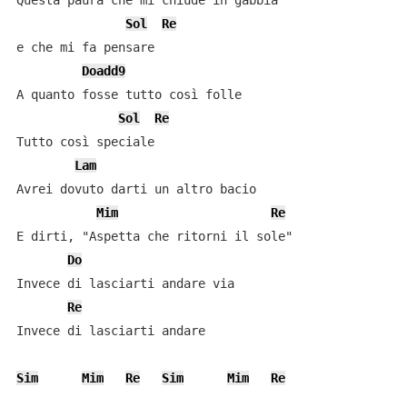
Questa paura che mi chiude in gabbia 

Sol
Re
e che mi fa pensare

Doadd9
A quanto fosse tutto così folle

Sol
Re
Tutto così speciale

Lam
Avrei dovuto darti un altro bacio

Mim
Re
E dirti, "Aspetta che ritorni il sole"

Do
Invece di lasciarti andare via

Re
Invece di lasciarti andare

Sim
Mim
Re
Sim
Mim
Re