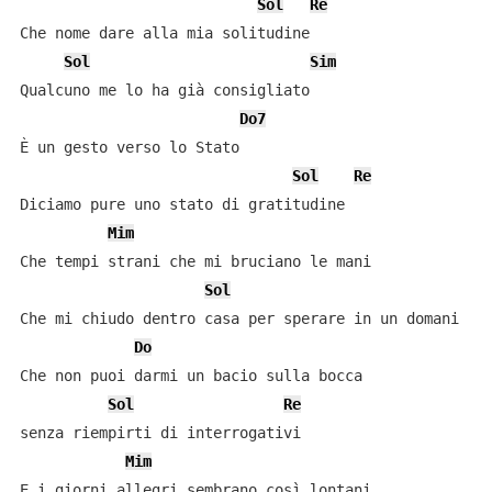
Sol
Re
Che nome dare alla mia solitudine

Sol
Sim
Qualcuno me lo ha già consigliato

Do7
È un gesto verso lo Stato

Sol
Re
Diciamo pure uno stato di gratitudine

Mim
Che tempi strani che mi bruciano le mani

Sol
Che mi chiudo dentro casa per sperare in un domani

Do
Che non puoi darmi un bacio sulla bocca 

Sol
Re
senza riempirti di interrogativi

Mim
E i giorni allegri sembrano così lontani
