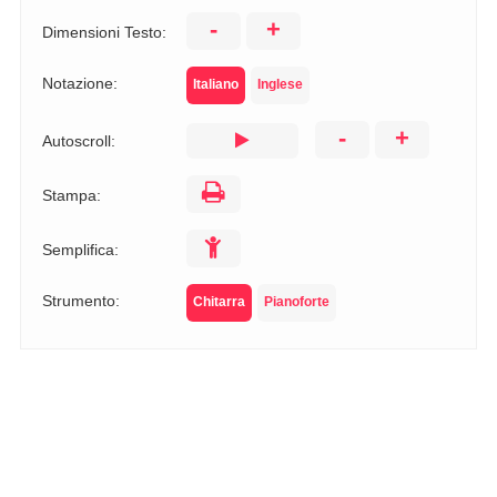
-
+
Dimensioni Testo:
Notazione:
Italiano
Inglese
-
+
Autoscroll:
Stampa:
Semplifica:
Strumento:
Chitarra
Pianoforte