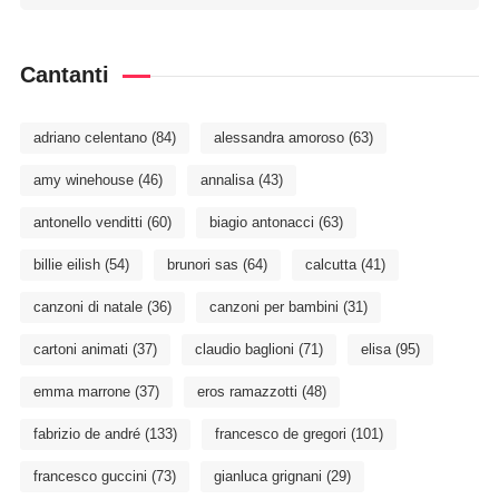
Cantanti
adriano celentano
(84)
alessandra amoroso
(63)
amy winehouse
(46)
annalisa
(43)
antonello venditti
(60)
biagio antonacci
(63)
billie eilish
(54)
brunori sas
(64)
calcutta
(41)
canzoni di natale
(36)
canzoni per bambini
(31)
cartoni animati
(37)
claudio baglioni
(71)
elisa
(95)
emma marrone
(37)
eros ramazzotti
(48)
fabrizio de andré
(133)
francesco de gregori
(101)
francesco guccini
(73)
gianluca grignani
(29)