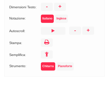
-
+
Dimensioni Testo:
Notazione:
Italiano
Inglese
-
+
Autoscroll:
Stampa:
Semplifica:
Strumento:
Chitarra
Pianoforte