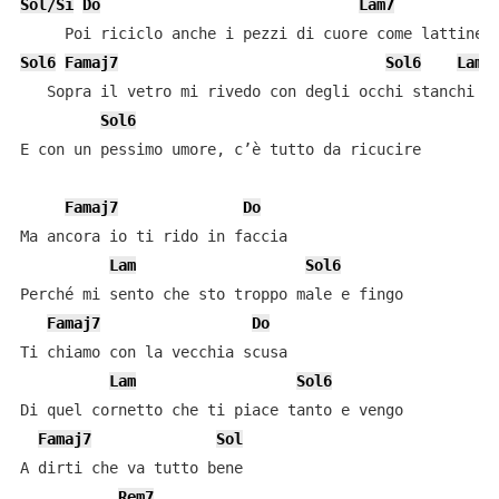
Sol/Si
Do
Lam7
Sol6
Famaj7
Sol6
Lam7
   Sopra il vetro mi rivedo con degli occhi stanchi

Sol6
E con un pessimo umore, c’è tutto da ricucire

Famaj7
Do
Ma ancora io ti rido in faccia

Lam
Sol6
Perché mi sento che sto troppo male e fingo

Famaj7
Do
Ti chiamo con la vecchia scusa

Lam
Sol6
Di quel cornetto che ti piace tanto e vengo

Famaj7
Sol
A dirti che va tutto bene

Rem7