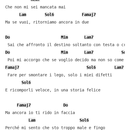
Che non mi sei mancata mai

Lam
Sol6
Famaj7
Ma se vuoi, ritorniamo ancora in due

Do
Mim
Lam7
Do
Mim
Lam7
Sol
Famaj7
Sol6
Lam7
 Fare per smontare i lego, solo i miei difetti

Sol6
E ricomporli veloce, in una storia felice

Famaj7
Do
Ma ancora io ti rido in faccia

Lam
Sol6
Perché mi sento che sto troppo male e fingo
