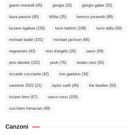
gianni morandi
(45)
giorgia
(32)
giorgio gaber
(32)
laura pausini
(95)
litfiba
(35)
lorenzo jovanotti
(88)
luciano ligabue
(156)
lucio battisti
(108)
lucio dalla
(59)
michael bublé
(101)
michael jackson
(66)
negramaro
(43)
nino d'angelo
(26)
oasis
(59)
pino daniele
(102)
pooh
(76)
renato zero
(55)
riccardo cocciante
(42)
rino gaetano
(34)
sanremo 2022
(21)
taylor swift
(40)
the beatles
(50)
tiziano ferro
(67)
vasco rossi
(105)
zucchero fornaciari
(49)
Canzoni