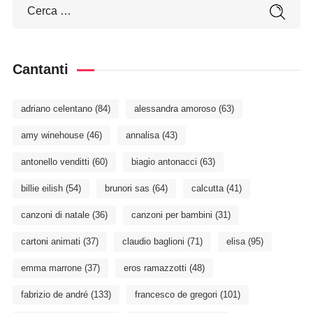
Cantanti
adriano celentano
(84)
alessandra amoroso
(63)
amy winehouse
(46)
annalisa
(43)
antonello venditti
(60)
biagio antonacci
(63)
billie eilish
(54)
brunori sas
(64)
calcutta
(41)
canzoni di natale
(36)
canzoni per bambini
(31)
cartoni animati
(37)
claudio baglioni
(71)
elisa
(95)
emma marrone
(37)
eros ramazzotti
(48)
fabrizio de andré
(133)
francesco de gregori
(101)