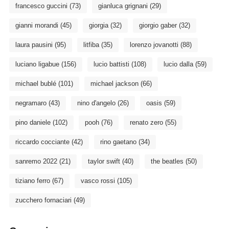
francesco guccini
(73)
gianluca grignani
(29)
gianni morandi
(45)
giorgia
(32)
giorgio gaber
(32)
laura pausini
(95)
litfiba
(35)
lorenzo jovanotti
(88)
luciano ligabue
(156)
lucio battisti
(108)
lucio dalla
(59)
michael bublé
(101)
michael jackson
(66)
negramaro
(43)
nino d'angelo
(26)
oasis
(59)
pino daniele
(102)
pooh
(76)
renato zero
(55)
riccardo cocciante
(42)
rino gaetano
(34)
sanremo 2022
(21)
taylor swift
(40)
the beatles
(50)
tiziano ferro
(67)
vasco rossi
(105)
zucchero fornaciari
(49)