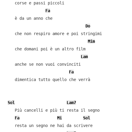
    corse e passi piccoli

Fa
    è da un anno che

Do
    che non respiro amore e poi stringimi

Mim
    che domani poi è un altro film

Lam
    anche se non vuoi convinciti

Fa
    dimentica tutto quello che verrà

Sol
Lam7
    Più cancelli e più ti resta il segno

Fa
Mi
Sol
    resta un segno ne hai da scrivere
