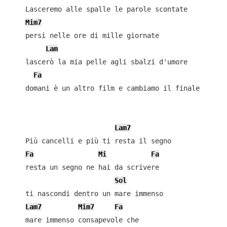
    Lasceremo alle spalle le parole scontate

Mim7
    persi nelle ore di mille giornate

Lam
    lascerò la mia pelle agli sbalzi d'umore

Fa
    domani è un altro film e cambiamo il finale

Lam7
    Più cancelli e più ti resta il segno

Fa
Mi
Fa
    resta un segno ne hai da scrivere

Sol
    ti nascondi dentro un mare immenso

Lam7
Mim7
Fa
    mare immenso consapevole che
