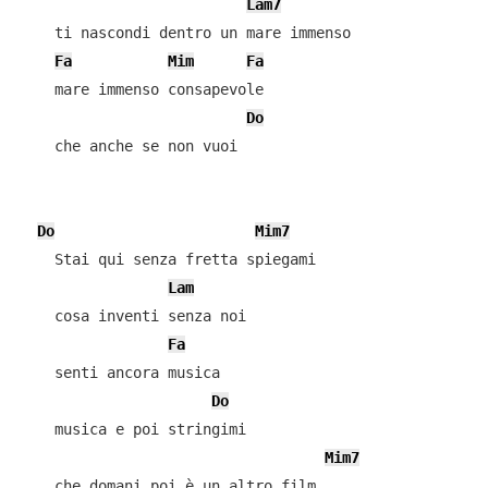
Lam7
    ti nascondi dentro un mare immenso

Fa
Mim
Fa
    mare immenso consapevole

Do
    che anche se non vuoi

Do
Mim7
    Stai qui senza fretta spiegami

Lam
    cosa inventi senza noi

Fa
    senti ancora musica

Do
    musica e poi stringimi

Mim7
    che domani poi è un altro film
