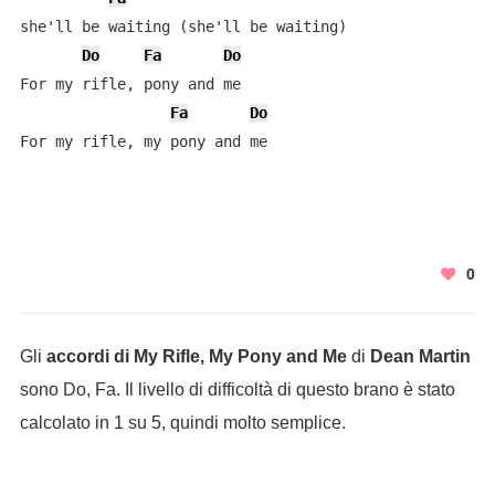
she'll be waiting (she'll be waiting)

Do
Fa
Do
For my rifle, pony and me

Fa
Do
For my rifle, my pony and me
0
Gli
accordi di My Rifle, My Pony and Me
di
Dean Martin
sono Do, Fa. Il livello di difficoltà di questo brano è stato
calcolato in 1 su 5, quindi molto semplice.