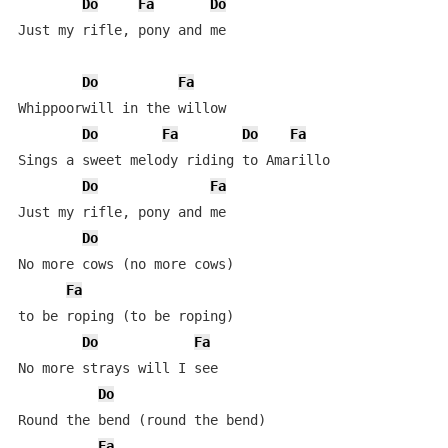
Do
Fa
Do
Just my rifle, pony and me

Do
Fa
Whippoorwill in the willow

Do
Fa
Do
Fa
Sings a sweet melody riding to Amarillo

Do
Fa
Just my rifle, pony and me

Do
No more cows (no more cows) 

Fa
to be roping (to be roping)

Do
Fa
No more strays will I see

Do
Round the bend (round the bend) 

Fa