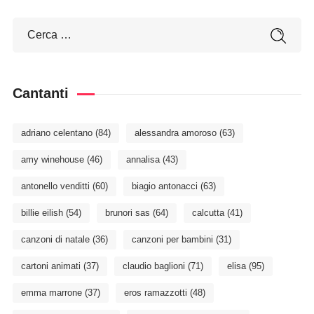
Cantanti
adriano celentano
(84)
alessandra amoroso
(63)
amy winehouse
(46)
annalisa
(43)
antonello venditti
(60)
biagio antonacci
(63)
billie eilish
(54)
brunori sas
(64)
calcutta
(41)
canzoni di natale
(36)
canzoni per bambini
(31)
cartoni animati
(37)
claudio baglioni
(71)
elisa
(95)
emma marrone
(37)
eros ramazzotti
(48)