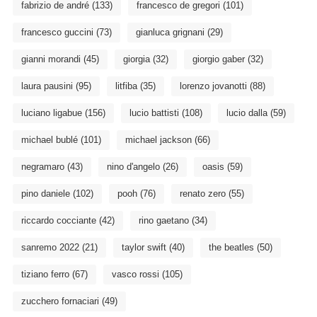
fabrizio de andré
(133)
francesco de gregori
(101)
francesco guccini
(73)
gianluca grignani
(29)
gianni morandi
(45)
giorgia
(32)
giorgio gaber
(32)
laura pausini
(95)
litfiba
(35)
lorenzo jovanotti
(88)
luciano ligabue
(156)
lucio battisti
(108)
lucio dalla
(59)
michael bublé
(101)
michael jackson
(66)
negramaro
(43)
nino d'angelo
(26)
oasis
(59)
pino daniele
(102)
pooh
(76)
renato zero
(55)
riccardo cocciante
(42)
rino gaetano
(34)
sanremo 2022
(21)
taylor swift
(40)
the beatles
(50)
tiziano ferro
(67)
vasco rossi
(105)
zucchero fornaciari
(49)