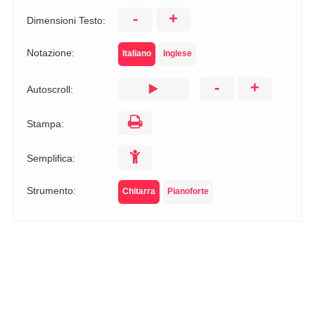
-
+
Dimensioni Testo:
Notazione:
Italiano
Inglese
-
+
Autoscroll:
Stampa:
Semplifica:
Strumento:
Chitarra
Pianoforte