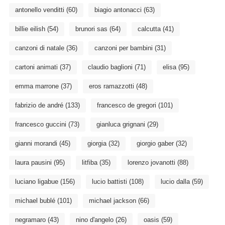
antonello venditti
(60)
biagio antonacci
(63)
billie eilish
(54)
brunori sas
(64)
calcutta
(41)
canzoni di natale
(36)
canzoni per bambini
(31)
cartoni animati
(37)
claudio baglioni
(71)
elisa
(95)
emma marrone
(37)
eros ramazzotti
(48)
fabrizio de andré
(133)
francesco de gregori
(101)
francesco guccini
(73)
gianluca grignani
(29)
gianni morandi
(45)
giorgia
(32)
giorgio gaber
(32)
laura pausini
(95)
litfiba
(35)
lorenzo jovanotti
(88)
luciano ligabue
(156)
lucio battisti
(108)
lucio dalla
(59)
michael bublé
(101)
michael jackson
(66)
negramaro
(43)
nino d'angelo
(26)
oasis
(59)