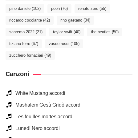
pino daniele
(102)
pooh
(76)
renato zero
(55)
riccardo cocciante
(42)
rino gaetano
(34)
sanremo 2022
(21)
taylor swift
(40)
the beatles
(50)
tiziano ferro
(67)
vasco rossi
(105)
zucchero fornaciari
(49)
Canzoni
White Mustang accordi
Mashalem Gesù Gridò accordi
Les feuilles mortes accordi
Lunedì Nero accordi