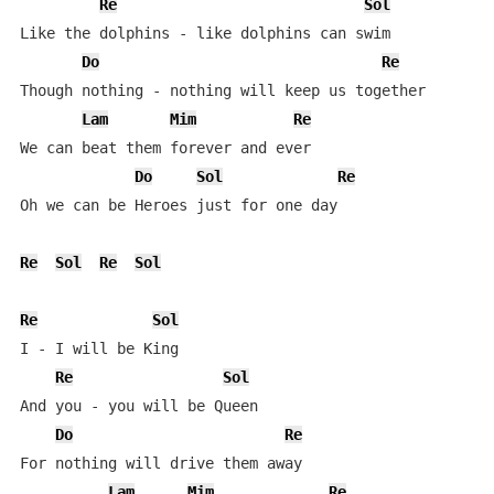
Re
Sol
Like the dolphins - like dolphins can swim

Do
Re
Though nothing - nothing will keep us together

Lam
Mim
Re
We can beat them forever and ever

Do
Sol
Re
Oh we can be Heroes just for one day

Re
Sol
Re
Sol
Re
Sol
I - I will be King

Re
Sol
And you - you will be Queen

Do
Re
For nothing will drive them away

Lam
Mim
Re