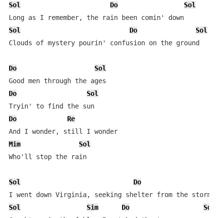
Sol
Do
Sol
Sol
Do
Sol
Clouds of mystery pourin' confusion on the ground

Do
Sol
Do
Sol
Do
Re
Mim
Sol
Who'll stop the rain

Sol
Do
S
Sol
Sim
Do
Sol