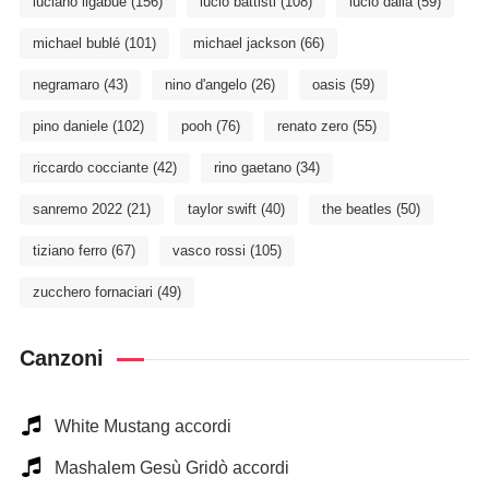
luciano ligabue
(156)
lucio battisti
(108)
lucio dalla
(59)
michael bublé
(101)
michael jackson
(66)
negramaro
(43)
nino d'angelo
(26)
oasis
(59)
pino daniele
(102)
pooh
(76)
renato zero
(55)
riccardo cocciante
(42)
rino gaetano
(34)
sanremo 2022
(21)
taylor swift
(40)
the beatles
(50)
tiziano ferro
(67)
vasco rossi
(105)
zucchero fornaciari
(49)
Canzoni
White Mustang accordi
Mashalem Gesù Gridò accordi