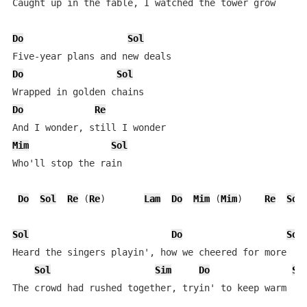
Caught up in the fable, I watched the tower grow

Do
Sol
Do
Sol
Do
Re
Mim
Sol
Who'll stop the rain

Do
Sol
Re
 (
Re
)       
Lam
Do
Mim
 (
Mim
)    
Re
Sol
Sol
Do
Sol
Heard the singers playin', how we cheered for more

Sol
Sim
Do
So
The crowd had rushed together, tryin' to keep warm
