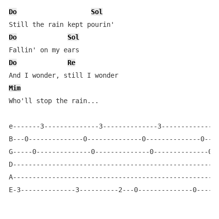
Do
Sol
Do
Sol
Do
Re
Mim
Who'll stop the rain...

e-------3--------------3--------------3--------------3
B---0--------------0--------------0--------------0----
G-----0--------------0--------------0--------------0--
D-----------------------------------------------------
A-----------------------------------------------------
E-3--------------3----------2---0--------------0-----