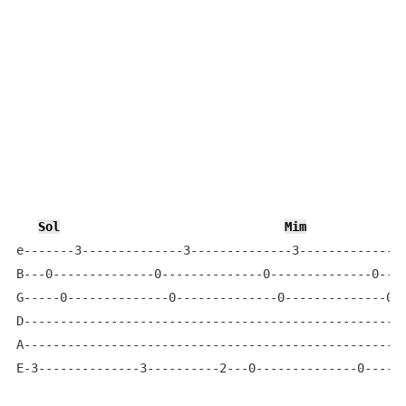
Sol
Mim
e-------3--------------3--------------3--------------3
B---0--------------0--------------0--------------0----
G-----0--------------0--------------0--------------0--
D-----------------------------------------------------
A-----------------------------------------------------
E-3--------------3----------2---0--------------0------