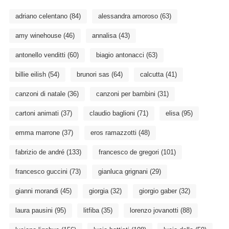
adriano celentano
(84)
alessandra amoroso
(63)
amy winehouse
(46)
annalisa
(43)
antonello venditti
(60)
biagio antonacci
(63)
billie eilish
(54)
brunori sas
(64)
calcutta
(41)
canzoni di natale
(36)
canzoni per bambini
(31)
cartoni animati
(37)
claudio baglioni
(71)
elisa
(95)
emma marrone
(37)
eros ramazzotti
(48)
fabrizio de andré
(133)
francesco de gregori
(101)
francesco guccini
(73)
gianluca grignani
(29)
gianni morandi
(45)
giorgia
(32)
giorgio gaber
(32)
laura pausini
(95)
litfiba
(35)
lorenzo jovanotti
(88)