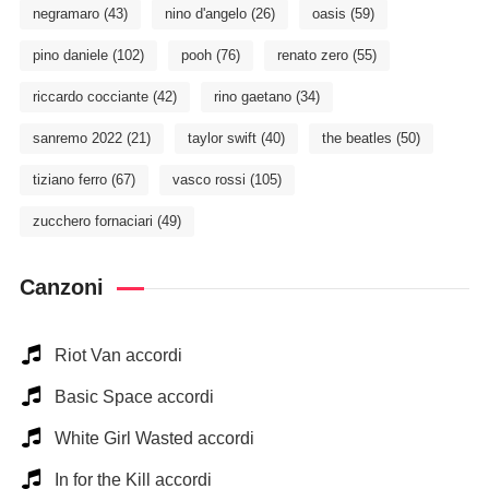
negramaro
(43)
nino d'angelo
(26)
oasis
(59)
pino daniele
(102)
pooh
(76)
renato zero
(55)
riccardo cocciante
(42)
rino gaetano
(34)
sanremo 2022
(21)
taylor swift
(40)
the beatles
(50)
tiziano ferro
(67)
vasco rossi
(105)
zucchero fornaciari
(49)
Canzoni
Riot Van accordi
Basic Space accordi
White Girl Wasted accordi
In for the Kill accordi