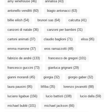
amy winehouse
(46)
annalisa
(43)
antonello venditti
(60)
biagio antonacci
(63)
billie eilish
(54)
brunori sas
(64)
calcutta
(41)
canzoni di natale
(36)
canzoni per bambini
(31)
cartoni animati
(37)
claudio baglioni
(71)
elisa
(95)
emma marrone
(37)
eros ramazzotti
(48)
fabrizio de andré
(133)
francesco de gregori
(101)
francesco guccini
(73)
gianluca grignani
(29)
gianni morandi
(45)
giorgia
(32)
giorgio gaber
(32)
laura pausini
(95)
litfiba
(35)
lorenzo jovanotti
(88)
luciano ligabue
(156)
lucio battisti
(108)
lucio dalla
(59)
michael bublé
(101)
michael jackson
(66)