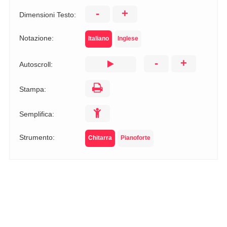
-
+
Dimensioni Testo:
Notazione:
Italiano
Inglese
-
+
Autoscroll:
Stampa:
Semplifica:
Strumento:
Chitarra
Pianoforte