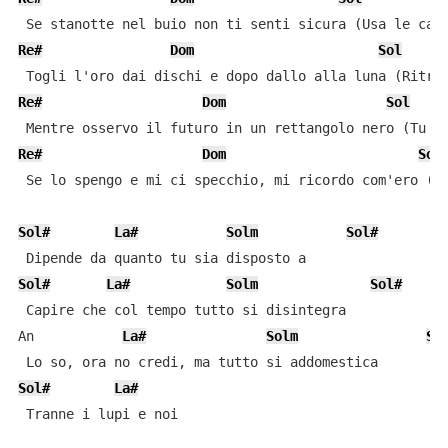
Re#
Dom
Sol
Re#
Dom
Sol
Re#
Dom
Sol
 Se lo spengo e mi ci specchio, mi ricordo com'ero (Co
Sol#
La#
Solm
Sol#
Sol#
La#
Solm
Sol#
 Capire che col tempo tutto si disintegra

An           
La#
Solm
So
Sol#
La#
 Tranne i lupi e noi
