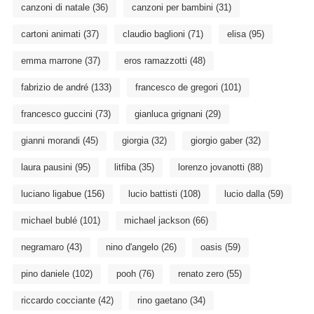
canzoni di natale
(36)
canzoni per bambini
(31)
cartoni animati
(37)
claudio baglioni
(71)
elisa
(95)
emma marrone
(37)
eros ramazzotti
(48)
fabrizio de andré
(133)
francesco de gregori
(101)
francesco guccini
(73)
gianluca grignani
(29)
gianni morandi
(45)
giorgia
(32)
giorgio gaber
(32)
laura pausini
(95)
litfiba
(35)
lorenzo jovanotti
(88)
luciano ligabue
(156)
lucio battisti
(108)
lucio dalla
(59)
michael bublé
(101)
michael jackson
(66)
negramaro
(43)
nino d'angelo
(26)
oasis
(59)
pino daniele
(102)
pooh
(76)
renato zero
(55)
riccardo cocciante
(42)
rino gaetano
(34)